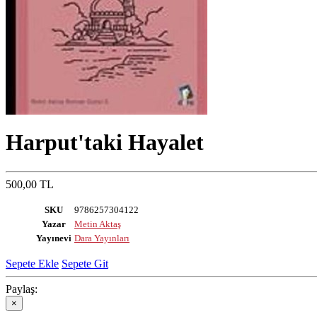
Harput'taki Hayalet
500,00 TL
SKU
9786257304122
Yazar
Metin Aktaş
Yayınevi
Dara Yayınları
Sepete Ekle
Sepete Git
Paylaş:
×