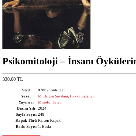
Psikomitoloji – İnsanı Öyküler
330,00 TL
SKU
9786256461123
Yazar
M. Bilgin Saydam, Hakan Kızıltan
Yayınevi
Minotor Kitap
Basım Yılı
2024
Sayfa Sayısı
248
Kapak Türü
Karton Kapak
Baskı Sayısı
1. Baskı