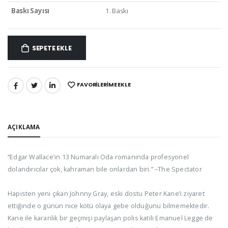
Baskı Sayısı
1. Baskı
SEPETE EKLE
FAVORILERIME EKLE
PAYLAŞ:
AÇIKLAMA
“Edgar Wallace’ın 13 Numaralı Oda romanında profesyonel
dolandırıcılar çok, kahraman bile onlardan biri.” –The Spectator
Hapisten yeni çıkan Johnny Gray, eski dostu Peter Kane’i ziyaret
ettiğinde o günün nice kötü olaya gebe olduğunu bilmemektedir.
Kane ile karanlık bir geçmişi paylaşan polis katili Emanuel Legge de