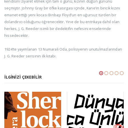
kendisini ziyaret etmek için tam o günü, kızının düğün gününü
seçmiştir. Johnny Gray bir öfke kasırgası içinde, Kane’in biricik kızını
emanet ettiği yeni kocası Binbaşı Floyd’un en uğursuz türden bir
dolandırıcı olduğunu öğrenecektir. Yine de bu entrikaya dahil olan
herkes, J. G. Reeder isimli bir dedektifin nefesini enselerinde
hissedecektir.
1924’te yayımlanan 13 Numaralı Oda, polisiyenin unutulmazlarından
J. G. Reeder serisinin ilk kitabı.
İLGINIZI ÇEKEBILIR