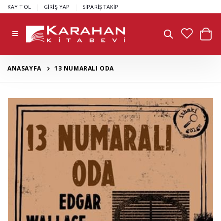
|
|
KAYIT OL
GİRİŞ YAP
SİPARİŞ TAKİP
ANASAYFA
13 NUMARALI ODA