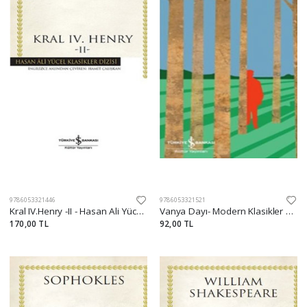
9786053321446
9786053321521
Kral IV.Henry -II - Hasan Ali Yücel Klasikleri
Vanya Dayı- Modern Klasikler Dizisi
170,00 TL
92,00 TL