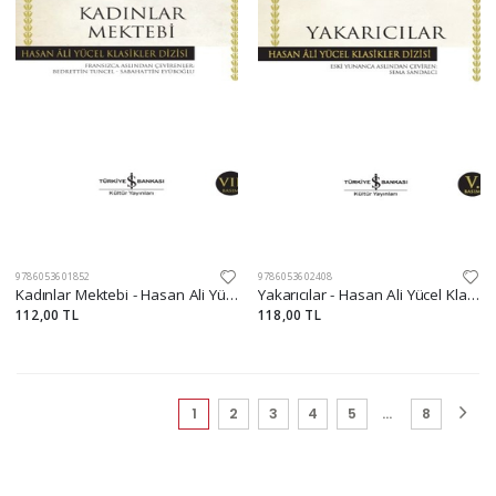
9786053601852
9786053602408
Kadınlar Mektebi - Hasan Ali Yücel Klasikleri
Yakarıcılar - Hasan Ali Yücel Klasikleri
112,00 TL
118,00 TL
(current)
1
2
3
4
5
...
8