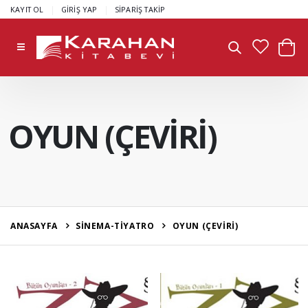
|
|
KAYIT OL
GİRİŞ YAP
SİPARİŞ TAKİP
OYUN (ÇEVİRİ)
ANASAYFA
SİNEMA-TİYATRO
OYUN (ÇEVİRİ)