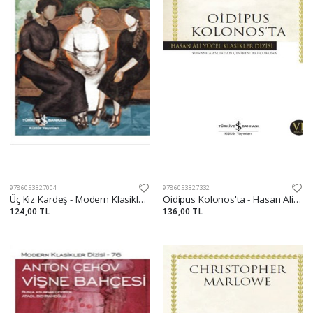
9786053327004
9786053327332
Üç Kız Kardeş - Modern Klasikler Dizisi
Oidipus Kolonos'ta - Hasan Ali Yücel Klasikleri
124,00 TL
136,00 TL