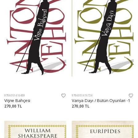
9786051416489
9786051416724
Vişne Bahçesi
Vanya Dayı / Bütün Oyunları -1
270,00 TL
270,00 TL