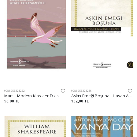
9786053321262
9786053321286
Martı - Modern Klasikler Dizisi
Aşkın Emeği Boşuna - Hasan Ali Yücel Klasikleri
96,00 TL
152,00 TL