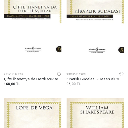
9786053327899
9786053328049
Çifte İhanet ya da Dertli Aşıklar - Hasan Ali Yücel Klasikleri
Kibarlık Budalası - Hasan Ali Yücel Klasikleri
168,00 TL
96,00 TL