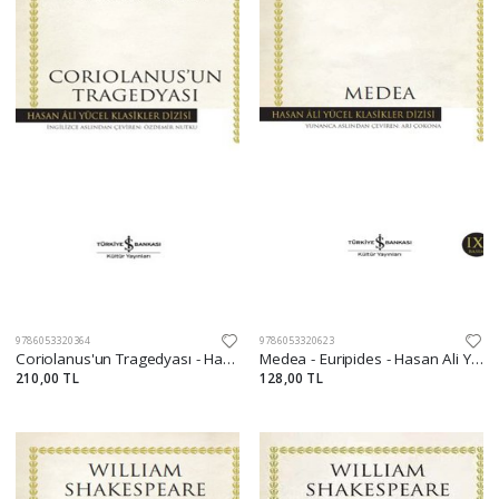
9786053320364
9786053320623
Coriolanus'un Tragedyası - Hasan Ali Yücel Klasikleri
Medea - Euripides - Hasan Ali Yücel Klasikleri
210,00 TL
128,00 TL