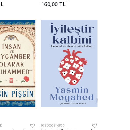
TL
160,00 TL
43
9786050846850