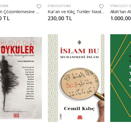
65888
9786052070406
97860523211
İmgelem Çözümlemesine Giriş
Kur'an ve Kılıç; Türkler Nasıl Müslüman Oldu?-Ciltsiz
0 TL
230,00 TL
1.000,00