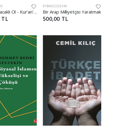
95
9786052325346
Allah'tan Alacaklı Ol - Kur’an’a Göre Sohbetler 2
Bir Arap Milliyetçisi Yaratmak
 TL
500,00 TL