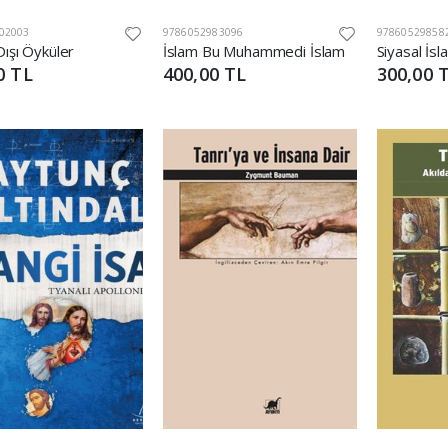
02003
9786052983096
97860529858
ışı Öyküler
İslam Bu Muhammedi İslam
0 TL
400,00 TL
300,00 