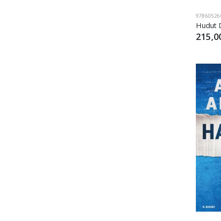
97860526
Hudut D
215,0