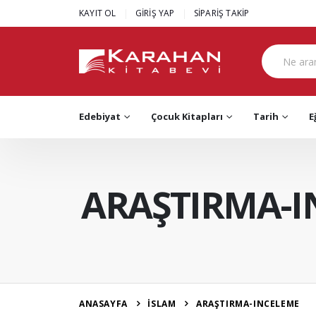
|
|
KAYIT OL
GİRİŞ YAP
SİPARİŞ TAKİP
Edebiyat
Çocuk Kitapları
Tarih
E
ARAŞTIRMA-I
ANASAYFA
İSLAM
ARAŞTIRMA-INCELEME