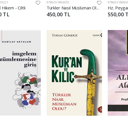
19221
9786051866055
97860518686
 Hikem - Ciltli
Türkler Nasıl Müslüman Oldu?
0 TL
450,00 TL
550,00 