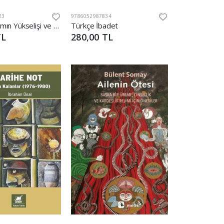
23
9786052987834
Siyasal İslamın Yükselişi ve Çöküşü - Dört Dönem
Türkçe İbadet
TL
280,00 TL