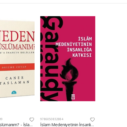
39
9786050832884
Neden Müslümanım? - İslam'a İnancın Delilleri
İslam Medeniyetinin İnsanlığa Katkısı