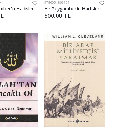
91
9786051868707
Hz. Peygamber'in Hadislerinde Tu¨rkler-1
Hz.Peygamber'in Hadislerinde Tu¨rkler-2
TL
500,00 TL