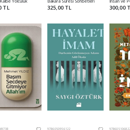
 Kalbe Yolculuk
Bakara Suresi Sohbetleri
0 TL
325,00 TL
300,00 
49738
9786050956122
97860510682