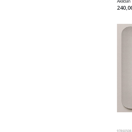
Akıldan
240,0
97860508