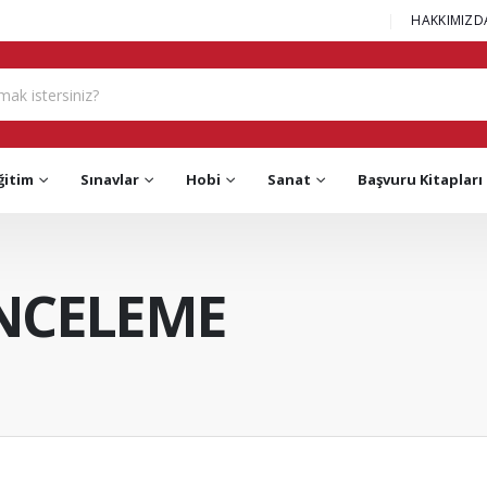
|
HAKKIMIZD
ğitim
Sınavlar
Hobi
Sanat
Başvuru Kitapları
NCELEME