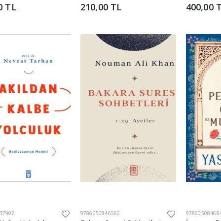
0 TL
210,00 TL
400,00 
37902
9786050846560
97860508468