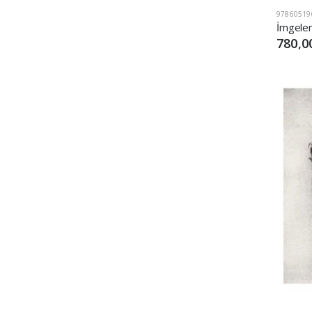
97860519
780,0