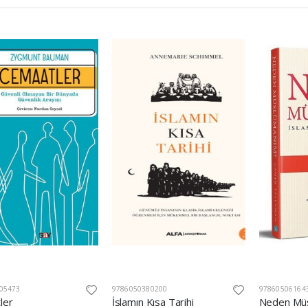
05473
9786050380200
97860506164
ler
İslamın Kısa Tarihi