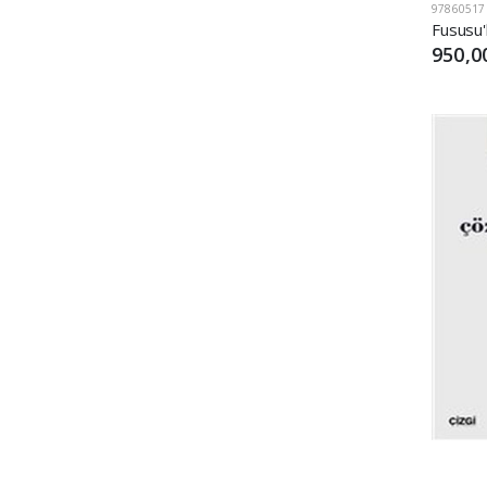
97860517
Fususu'l
950,0