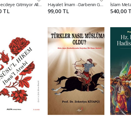
Başım Secdeye Gitmiyor Allah'ım
Hayalet İmam -Darbenin Görünmez Adamı Adil Öksüz
0 TL
99,00 TL
540,00 