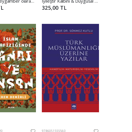
İnsan ve Peygamber olarak Hz. Muhammed (sav)
İyileştir Kalbini & Duygusal ve Manevi İyilik Rehberi
TL
325,00 TL
20
9786051555560