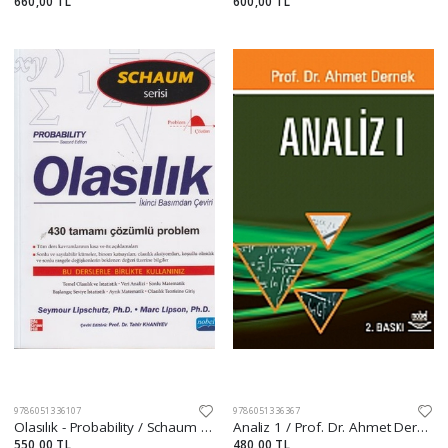
660,00 TL
600,00 TL
9786051336107
9786051336367
Olasılık - Probability / Schaum Serisi
Analiz 1 / Prof. Dr. Ahmet Dernek
550,00 TL
480,00 TL