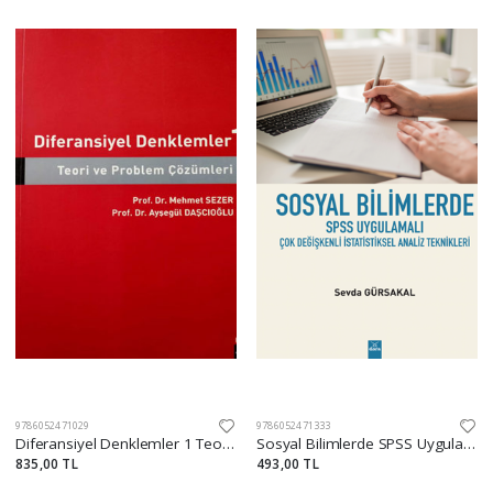
9786052471029
9786052471333
Diferansiyel Denklemler 1 Teori ve Problem Çözümleri
Sosyal Bilimlerde SPSS Uygulamalı Çok Değişkenli İstatistiksel Analiz Teknikleri
835,00 TL
493,00 TL