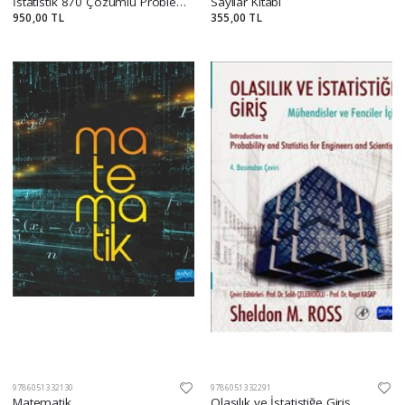
İstatistik 870 Çözümlü Problem Murray R. Spiegel
Sayılar Kitabı
950,00 TL
355,00 TL
9786051332130
9786051332291
Matematik
Olasılık ve İstatistiğe Giriş