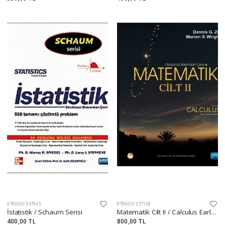
9786051337043
9786051337159
İstatistik / Schaum Serisi
Matematik Cilt II / Calculus Early Transcendentals
400,00 TL
800,00 TL