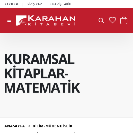
|
|
KAYIT OL
GİRİŞ YAP
SİPARİŞ TAKİP
KURAMSAL
KİTAPLAR-
MATEMATİK
ANASAYFA
BİLİM-MÜHENDİSLİK