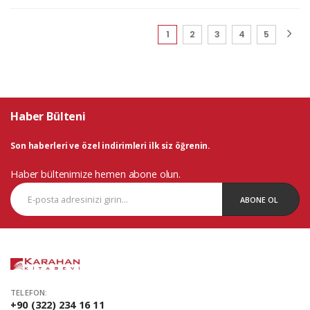
(current)
1
2
3
4
5
Haber Bülteni
Son haberleri ve özel indirimleri ilk siz öğrenin.
Haber bültenimize hemen abone olun.
ABONE OL
TELEFON:
+90 (322) 234 16 11