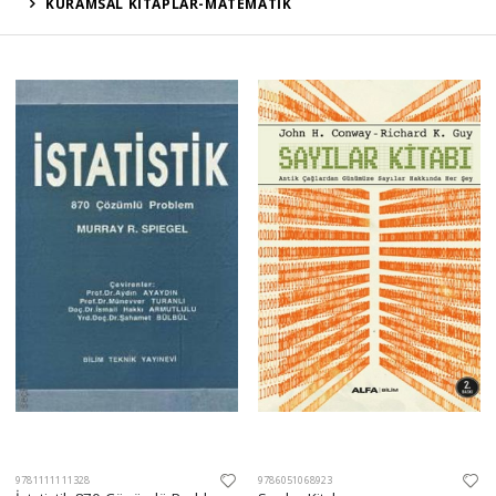
KURAMSAL KİTAPLAR-MATEMATİK
9781111111328
9786051068923