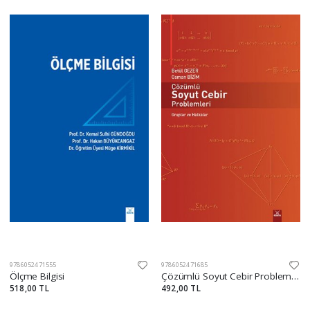
9786052471555
9786052471685
Ölçme Bilgisi
Çözümlü Soyut Cebir Problemleri
518,00 TL
492,00 TL