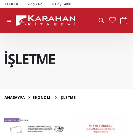
|
|
KAYIT OL
GİRİŞ YAP
SİPARİŞ TAKİP
İŞLETME
ANASAYFA
EKONOMİ
İŞLETME