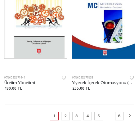
9786053271444
9786053271833
Üretim Yönetimi
Yiyecek İçecek Otomasyonu (Mc Matirals Control)
490,00 TL
255,00 TL
(current)
1
2
3
4
5
...
6