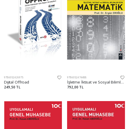
9786052426975
9786052474488
Dijital Offroad
İşletme İktisat ve Sosyal Bilimler İçin Matematik
249,50 TL
792,00 TL