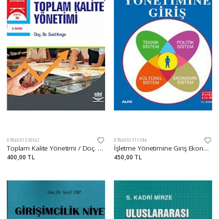
9786051335162
9786051711744
Toplam Kalite Yönetimi / Doç. Dr. Said Kıngır
İşletme Yönetimine Giriş Ekonomik
400,00 TL
450,00 TL