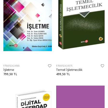
9786052424568
9786052424575
İşletme
Temel İşletmecilik
799,50 TL
499,50 TL