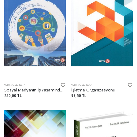
9786052421437
9786052421482
Sosyal Medyanın İş Yaşamındaki Yeri
İşletme Organizasyonu
250,00 TL
99,50 TL