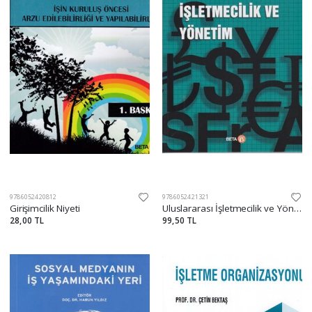
9786052420812
9786052421321
Girişimcilik Niyeti
Uluslararası İşletmecilik ve Yönetim
28,00 TL
99,50 TL