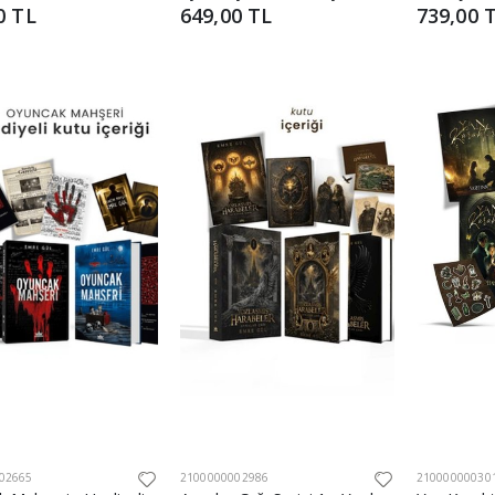
0 TL
649,00 TL
739,00 
02665
2100000002986
21000000030