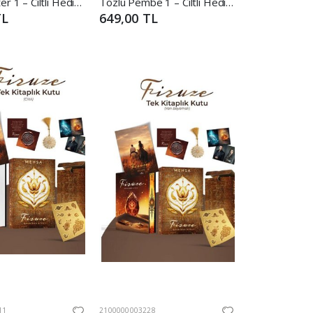
Yan Karakter 1 – Ciltli Hediyeli Kutu
Tozlu Pembe 1 – Ciltli Hediyeli Kutu
TL
649,00 TL
11
2100000003228