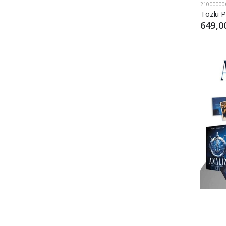
21000000
649,0