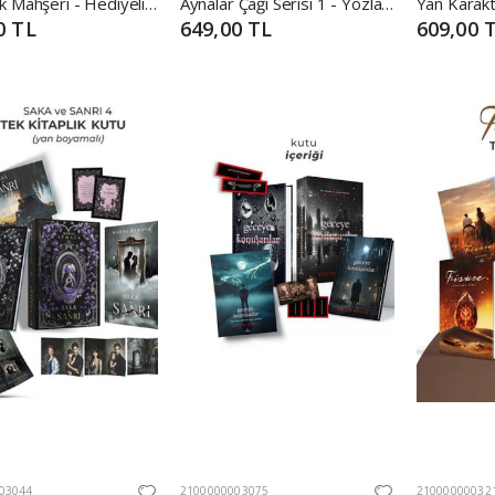
Oyuncak Mahşeri - Hediyeli Kutu
Aynalar Çağı Serisi 1 - Yozlaşmış Harabeler (Tek Kitaplık Kutu)
0 TL
649,00 TL
609,00 
03044
2100000003075
21000000032