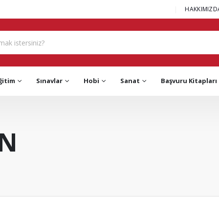
|
HAKKIMIZD
ğitim
Sınavlar
Hobi
Sanat
Başvuru Kitapları
N