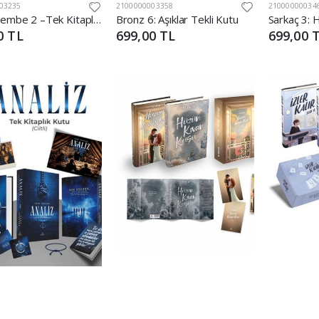
03235
2100000003358
21000000034
Tozlu Pembe 2 –Tek Kitaplık Kutu
Bronz 6: Aşıklar Tekli Kutu
0 TL
699,00 TL
699,00 