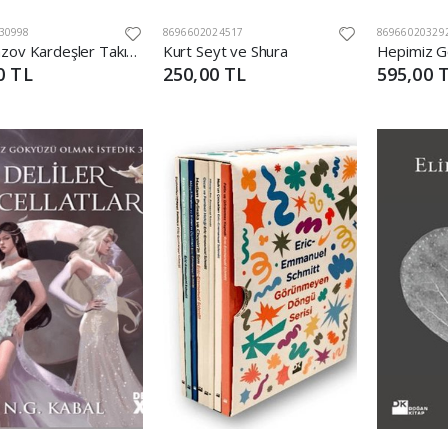
30998
8696602024517
86966020329
Karamazov Kardeşler Takım (2 Kitap)
Kurt Seyt ve Shura
0 TL
250,00 TL
595,00 