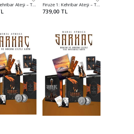
Firuze 1: Kehribar Ateşi – Tek Kitaplık Kutu
Firuze 1: Kehribar Ateşi – Tek Kitaplık Kutu Yan Boyamalı
TL
739,00 TL