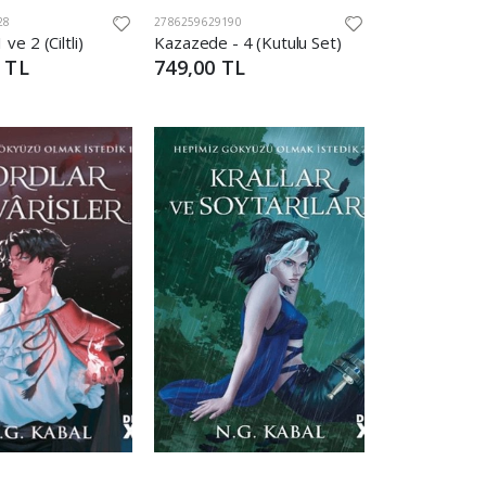
28
2786259629190
 ve 2 (Ciltli)
Kazazede - 4 (Kutulu Set)
 TL
749,00 TL