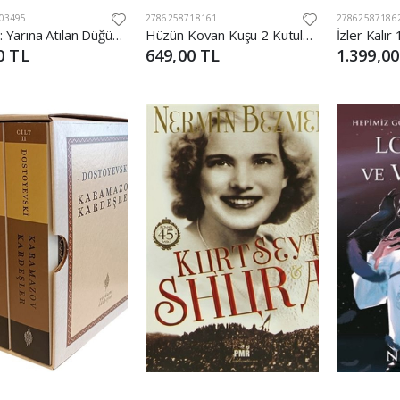
03495
2786258718161
27862587186
Analiz 1: Yarına Atılan Düğüm - Tek Kitaplık Kutu
Hüzün Kovan Kuşu 2 Kutulu (Ciltli)
İzler Kalır 1
0 TL
649,00 TL
1.399,00