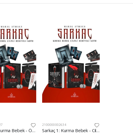
27
2100000002634
Sarkaç 1: Kurma Bebek - Özel Baskı Hediyeli Kutu
Sarkaç 1: Kurma Bebek - Ciltli Hediyeli Kutu