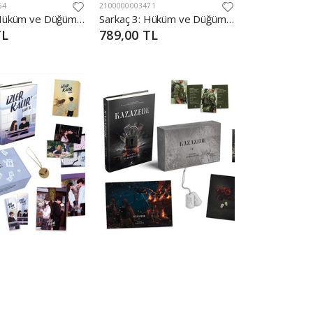
64
2100000003471
Sarkaç 3: Hüküm ve Düğüm - Tek Kitaplık Kutu Ciltli
Sarkaç 3: Hüküm ve Düğüm – Tek Kitaplık Kutu Yan Boyamalı - Ciltli
TL
789,00 TL