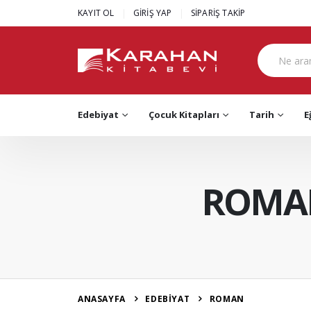
|
|
KAYIT OL
GİRİŞ YAP
SİPARİŞ TAKİP
Edebiyat
Çocuk Kitapları
Tarih
E
ROMA
ANASAYFA
EDEBİYAT
ROMAN