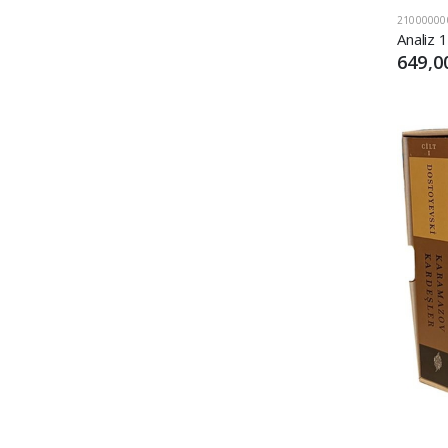
21000000
649,0