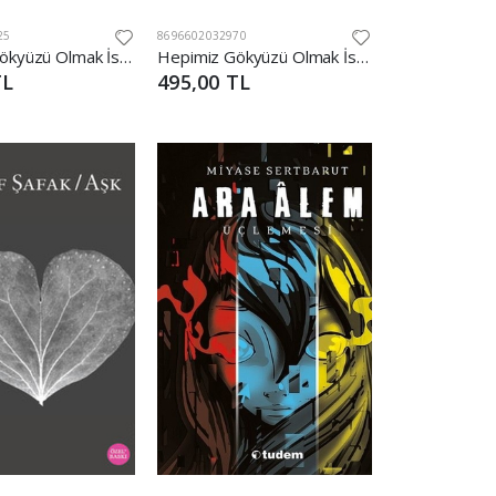
25
8696602032970
Hepimiz Gökyüzü Olmak İstedik 1 Lordlar ve Varisler - Ciltli (Kırmızı Şömiz)
Hepimiz Gökyüzü Olmak İstedik 2 Krallar ve Soytarıları - Ciltli (Su)
TL
495,00 TL