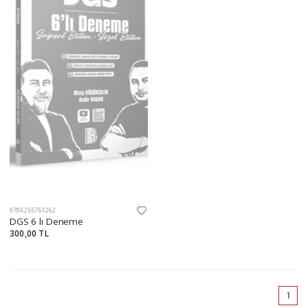
9786255761262
DGS 6 lı Deneme
300,00 TL
(cu
1