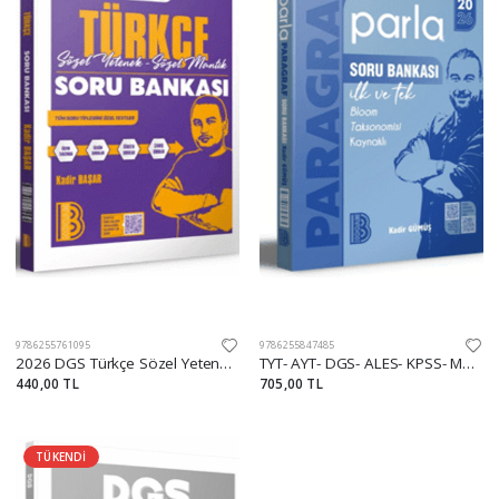
9786255761095
9786255847485
2026 DGS Türkçe Sözel Yetenek - Sözel Mantık Soru Bankası
TYT- AYT- DGS- ALES- KPSS- MSÜ Parla Paragraf Soru Bankası
440,00 TL
705,00 TL
TÜKENDİ