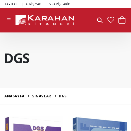
|
|
KAYIT OL
GİRİŞ YAP
SİPARİŞ TAKİP
DGS
ANASAYFA
SINAVLAR
DGS