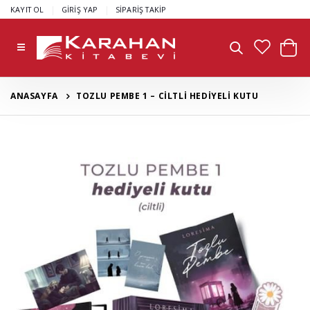
|
|
KAYIT OL
GİRİŞ YAP
SİPARİŞ TAKİP
ANASAYFA
TOZLU PEMBE 1 – CİLTLİ HEDİYELİ KUTU