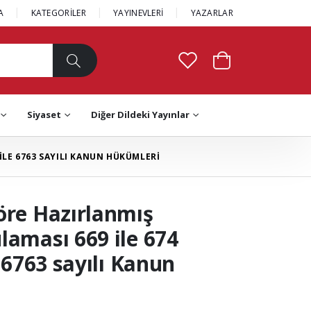
A
KATEGORİLER
YAYINEVLERİ
YAZARLAR
Siyaset
Diğer Dildeki Yayınlar
 İLE 6763 SAYILI KANUN HÜKÜMLERİ
öre Hazırlanmış
laması 669 ile 674
 6763 sayılı Kanun