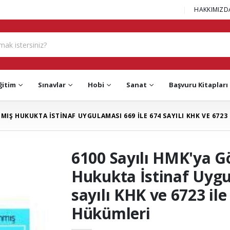
|
HAKKIMIZD
ğitim
Sınavlar
Hobi
Sanat
Başvuru Kitapları
MIŞ HUKUKTA İSTİNAF UYGULAMASI 669 İLE 674 SAYILI KHK VE 6723
6100 Sayılı HMK'ya G
Hukukta İstinaf Uygu
sayılı KHK ve 6723 ile
Hükümleri