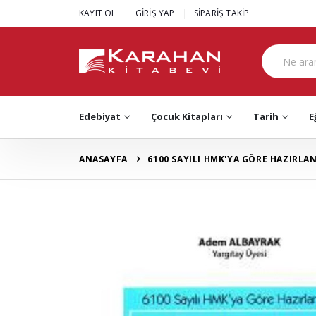
|
|
KAYIT OL
GİRİŞ YAP
SİPARİŞ TAKİP
Edebiyat
Çocuk Kitapları
Tarih
E
ANASAYFA
6100 SAYILI HMK'YA GÖRE HAZIRLAN