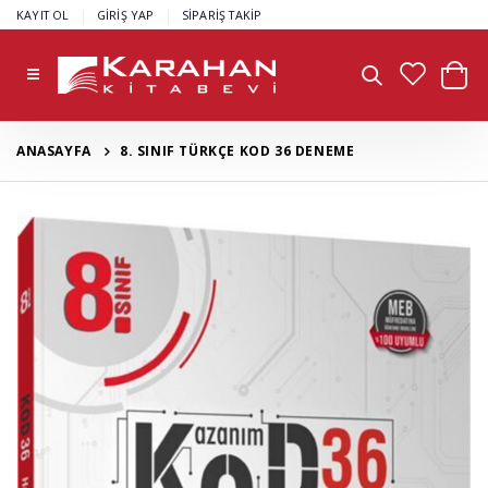
|
|
KAYIT OL
GİRİŞ YAP
SİPARİŞ TAKİP
ANASAYFA
8. SINIF TÜRKÇE KOD 36 DENEME