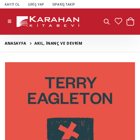
|
|
KAYIT OL
GİRİŞ YAP
SİPARİŞ TAKİP
ANASAYFA
AKIL, İNANÇ VE DEVRİM