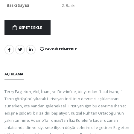
Baskı Sayısı
2. Baskı
SEPETE EKLE
FAVORILERIME EKLE
PAYLAŞ:
AÇIKLAMA
Terry Eagleton, Akıl, İnanç ve Devrim’de, bir yandan "batıl inançlı"
Tanrı görüşünü yıkarak Hıristiyan İncil'inin devrimci açıklamasını
sunarken, öte yandan geleneksel Hıristiyanlığın bu devrime ihanet
edişine şiddetli bir saldırı başlatıyor. Kutsal Ruh'tan Ortadoğu'nun
yakın tarihine, Aquino’lu Tomas’tan İkiz Kuleler’e kadar uzanan
anlatısında din ve siyasete ilişkin düşüncelerini dile getiren Eagleton