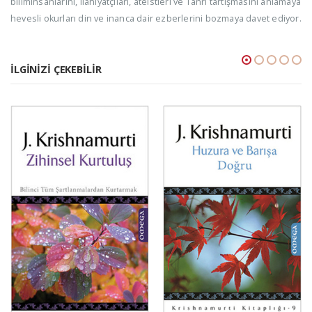
biliminsanlarını, ilahiyatçıları, ateistleri ve Tanrı tartışmasını anlamaya
hevesli okurları din ve inanca dair ezberlerini bozmaya davet ediyor.
İLGINIZI ÇEKEBILIR