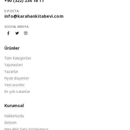
+90 (322) 234 16 11
E-POSTA:
info@karahankitabevi.com
SOSYAL MEDYA
Ürünler
Tüm Kategoriler
Yayınevleri
Yazarlar
Fiyatı düşenler
Yeni ürünler
En çok satanlar
Kurumsal
Hakkımızda
İletisim
Mesafeli Satış Sözleşmesi