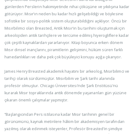
günlerden Perslerin hakimiyetinde nihai çöküşüne ve yıkılışına kadar
götürüyor. Mısır’ın neden bu kadar hızlı gelişebildiği ve böylesine
sofistike bir sosyo-politik sistem oluşturabildiğini açıklıyor. Öncü bir
Mısırbilimci olan Breasted, Antik Mısır’ın bu tarihini oluşturmak için
arkeolojiden antik tarihçilere ve tercüme edilmiş hiyerogliflere kadar
çok çeşitli kaynaklardan yararlanıyor. Kitap boyunca erken dönem
Mısır dinsel inançlarını, piramitlerin gelişimini, hüküm süren farklı
hanedanlıkları ve daha pek çok büyüleyici konuyu açığa çıkarıyor.
James Henry Breasted akademik hayatını bir arkeolog, Mısırbilimci ve
tarihçi olarak sürdürmüştür. Mısırbilim ve Şark tarihi alanında
profesör olmuştur. Chicago Üniversitesi’nde Şark Enstitüsü’nü
kurarak Mısır topraklarında antik dönemde yaşananları gün yüzüne
çıkaran önemli çalışmalar yapmıştır.
“Başlangıcından Pers istilasına kadar Mısır tarihinin genel bir
görünümünü, kaynak metinlere hâkim bir akademisyen tarafından
yazılmış olarak edinmek isteyenler, Profesör Breasted’in şimdiye