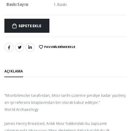
Baskı Sayısı
1. Baskı
SEPETE EKLE
FAVORILERIME EKLE
PAYLAŞ:
AÇIKLAMA
“Mısırbilimciler tarafından, Mısır tarihi üzerine şimdiye kadar yazılmış
en iyi referans kitaplarından biri olarak kabul ediliyor.”
World Archaeology
James Henry Breasted, Antik Mısır hakkındaki bu kapsamlı
çalışmasında okuyucuyu Mısır devletinin daha kurulduğu ilk