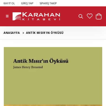
|
|
KAYIT OL
GİRİŞ YAP
SİPARİŞ TAKİP
ANASAYFA
ANTİK MISIR'IN ÖYKÜSÜ