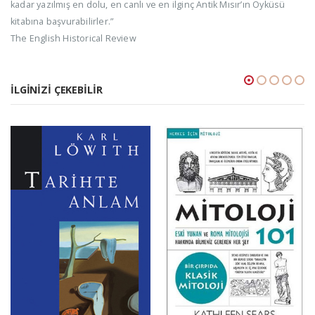
kadar yazılmış en dolu, en canlı ve en ilginç Antik Mısır’ın Öyküsü
kitabına başvurabilirler.”
The English Historical Review
İLGINIZI ÇEKEBILIR