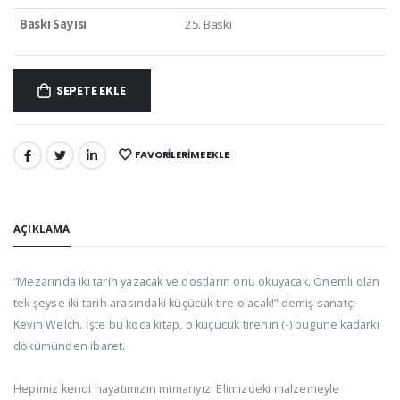
Baskı Sayısı
25. Baskı
SEPETE EKLE
FAVORILERIME EKLE
PAYLAŞ:
AÇIKLAMA
“Mezarında iki tarih yazacak ve dostların onu okuyacak. Önemli olan
tek şeyse iki tarih arasındaki küçücük tire olacak!” demiş sanatçı
Kevin Welch. İşte bu koca kitap, o küçücük tirenin (-) bugüne kadarki
dökümünden ibaret.
Hepimiz kendi hayatımızın mimarıyız. Elimizdeki malzemeyle