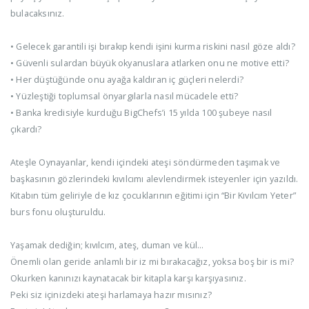
bulacaksınız.
• Gelecek garantili işi bırakıp kendi işini kurma riskini nasıl göze aldı?
• Güvenli sulardan büyük okyanuslara atlarken onu ne motive etti?
• Her düştüğünde onu ayağa kaldıran iç güçleri nelerdi?
• Yüzleştiği toplumsal önyargılarla nasıl mücadele etti?
• Banka kredisiyle kurduğu BigChefs’i 15 yılda 100 şubeye nasıl
çıkardı?
Ateşle Oynayanlar, kendi içindeki ateşi söndürmeden taşımak ve
başkasının gözlerindeki kıvılcımı alevlendirmek isteyenler için yazıldı.
Kitabın tüm geliriyle de kız çocuklarının eğitimi için “Bir Kıvılcım Yeter”
burs fonu oluşturuldu.
Yaşamak dediğin; kıvılcım, ateş, duman ve kül…
Önemli olan geride anlamlı bir iz mi bırakacağız, yoksa boş bir is mi?
Okurken kanınızı kaynatacak bir kitapla karşı karşıyasınız.
Peki siz içinizdeki ateşi harlamaya hazır mısınız?