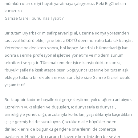
mümkün olan en iyi hayatı yaratmaya çalışıyoruz. Peki BigChefs’in
kurucusu
Gamze Cizreli bunu nasıl yaptı?
Bir tutam Diyarbakır misafirperverliği al, üzerine Konya yöresinden
tasavvuf kültürü ekle, içine biraz ODTÜ devrimci ruhu katarak karıştır.
Yeterince bekledikten sonra, bol kepçe Anadolu hürmetkarlığı kat.
Sonra üzerine profesyonel işletme yönetimi ve modern sunum
teknikleri serpiştir. Tüm malzemeler iyice karıştırıldıktan sonra,
“büyük” şeflerle kısık ateşte pişir. Soğuyunca üzerine bir tutam aşk
ekleyip tutkulu bir ekiple servise sun. İşte size Gamze Cizreli usulü
yaşam tarifi.
Bu kitap bir kadının hayallerini gerçekleştirme yolculuğunu anlatıyor.
Cizreli’nin yükselişleri ve düşüşleri, iç dünyasıyla iş dünyası,
anneliğiyle yöneticiliği, arzularıyla korkuları, yaşadıklarıyla kaçırdıkları
iç içe geçmiş halde sunuluyor. Çocukken aile büyüklerinden
dinlediklerini de bugünkü gençlere önerilerini de cömertçe
paylaşıyor. Hepiniz bu çarpıcı hikayede kendinizden bir şeyler