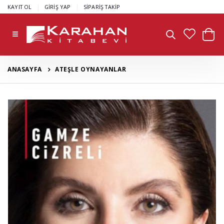
|
|
KAYIT OL
GİRİŞ YAP
SİPARİŞ TAKİP
ANASAYFA
ATEŞLE OYNAYANLAR