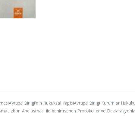
lemesiAvrupa Birligi'nin Hukuksal YapisiAvrupa Birligi Kurumlar Hukuku
dlasmaLizbon Andlasmasi ile benimsenen Protokoller ve Deklarasyonla