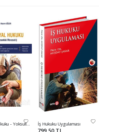
Türk Sosyal Hukuku - Yoksulluk / Yoksunluk Mevzuatı
İş Hukuku Uygulaması
Eşya Hukuku
799,50 TL
1.249,00 T