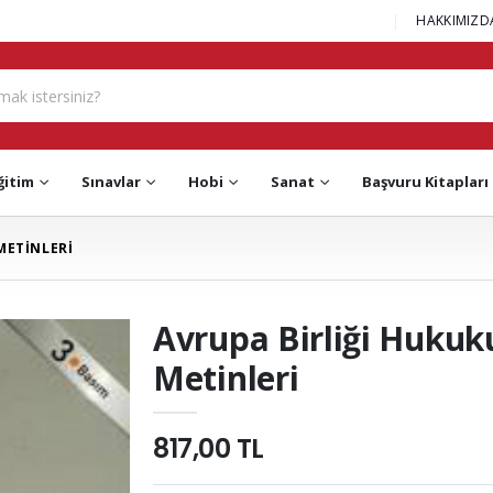
|
HAKKIMIZD
ğitim
Sınavlar
Hobi
Sanat
Başvuru Kitapları
METİNLERİ
Avrupa Birliği Hukuk
Metinleri
817,00 TL