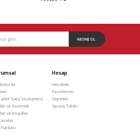
ABONE OL
rumsal
Hesap
kımızda
Hesabım
isim
Favorilerim
afeli Satış Sözleşmesi
Sepetim
ilik ve Güvenlik
Sipariş Takibi
lar ve Koşullar
azalar
 haritası