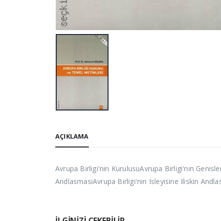
AÇIKLAMA
Avrupa Birligi'nin KurulusuAvrupa Birligi'nin Genis
AndlasmasiAvrupa Birligi'nin Isleyisine Iliskin An
İLGINIZI ÇEKEBILIR