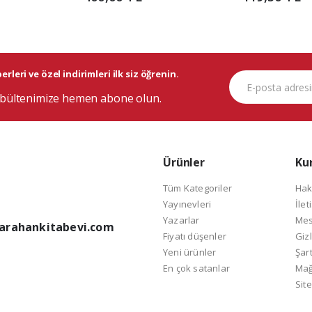
rleri ve özel indirimleri ilk siz öğrenin.
bültenimize hemen abone olun.
Ürünler
Ku
Tüm Kategoriler
Hak
Yayınevleri
İlet
Yazarlar
Mes
arahankitabevi.com
Fiyatı düşenler
Gizl
Yeni ürünler
Şart
En çok satanlar
Mağ
Site