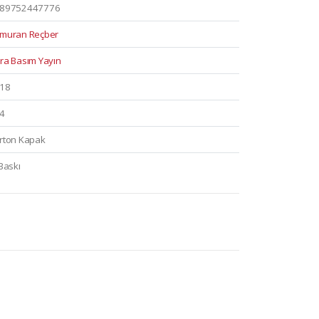
89752447776
muran Reçber
ra Basım Yayın
18
4
rton Kapak
 Baskı