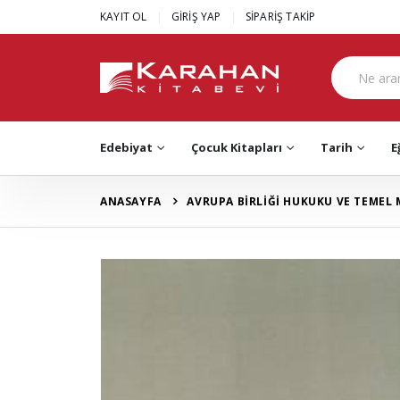
|
|
KAYIT OL
GİRİŞ YAP
SİPARİŞ TAKİP
Edebiyat
Çocuk Kitapları
Tarih
E
ANASAYFA
AVRUPA BİRLİĞİ HUKUKU VE TEMEL 