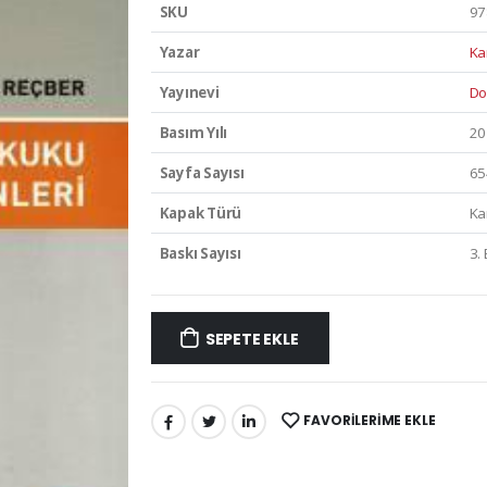
SKU
97
Yazar
Ka
Yayınevi
Do
Basım Yılı
20
Sayfa Sayısı
65
Kapak Türü
Ka
Baskı Sayısı
3.
SEPETE EKLE
FAVORILERIME EKLE
PAYLAŞ: