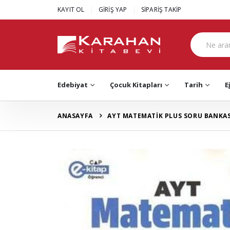
|
|
KAYIT OL
GİRİŞ YAP
SİPARİŞ TAKİP
Edebiyat
Çocuk Kitapları
Tarih
E
ANASAYFA
AYT MATEMATİK PLUS SORU BANKAS