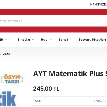
|
HAKKIMIZD
ğitim
Sınavlar
Hobi
Sanat
Başvuru Kitapları
I 2023
AYT Matematik Plus 
245,00 TL
SKU
9786258