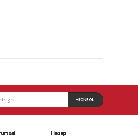
ABONE OL
rumsal
Hesap