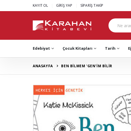
|
|
KAYIT OL
GİRİŞ YAP
SİPARİŞ TAKİP
Edebiyat
Çocuk Kitapları
Tarih
E
ANASAYFA
BEN BİLMEM 'GEN'İM BİLİR