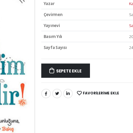
Yazar
Ka
Çevirmen
S
Yayınevi
Sa
Basım Yılı
2
Sayfa Sayısı
2
SEPETE EKLE
FAVORILERIME EKLE
PAYLAŞ: