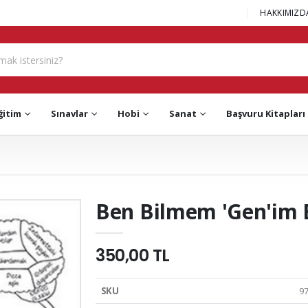
|
HAKKIMIZD
ğitim
Sınavlar
Hobi
Sanat
Başvuru Kitapları
Ben Bilmem 'Gen'im B
350,00 TL
SKU
9