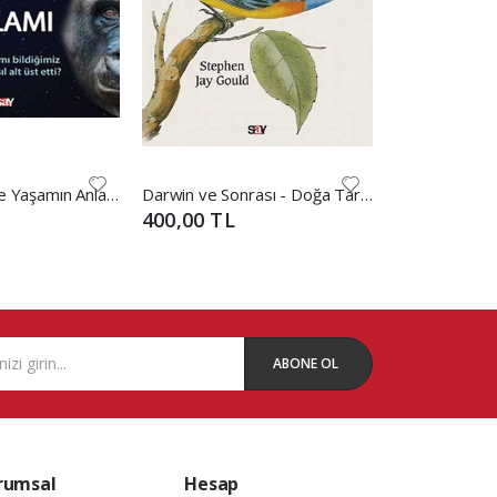
Darwin Tanrı ve Yaşamın Anlamı
Darwin ve Sonrası - Doğa Tarihi Üzerine Düşünceler
Doğanın Gizli
400,00 TL
250,00 TL
ABONE OL
rumsal
Hesap