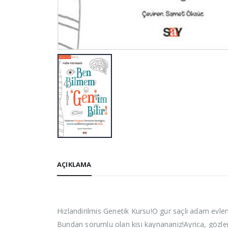
AÇIKLAMA
Hizlandirilmis Genetik Kursu!O gür saçli adam evle
Bundan sorumlu olan kisi kaynananiz!Ayrica, gözle