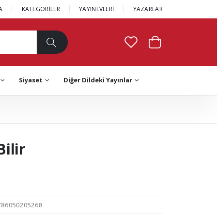
A
KATEGORİLER
YAYINEVLERİ
YAZARLAR
Siyaset
Diğer Dildeki Yayınlar
ilir
786050205268