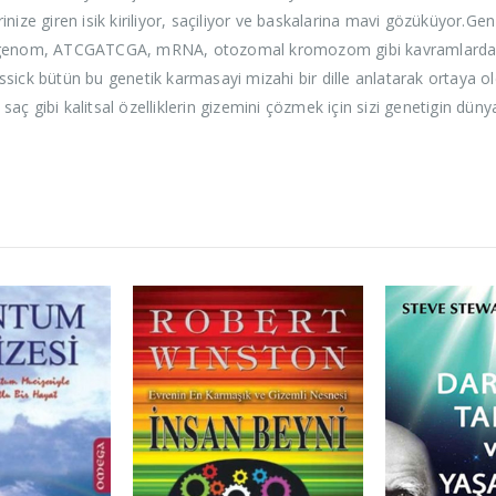
nize giren isik kiriliyor, saçiliyor ve baskalarina mavi gözüküyor.Ge
, genom, ATCGATCGA, mRNA, otozomal kromozom gibi kavramlardan ib
Kissick bütün bu genetik karmasayi mizahi bir dille anlatarak ortaya ol
 düz saç gibi kalitsal özelliklerin gizemini çözmek için sizi genetigin d