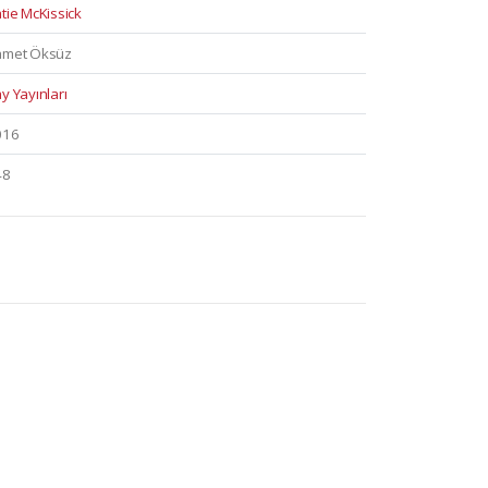
tie McKissick
amet Öksüz
y Yayınları
016
48