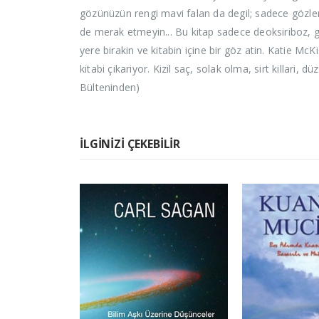
gözünüzün rengi mavi falan da degil; sadece gözleri
de merak etmeyin... Bu kitap sadece deoksiriboz
yere birakin ve kitabin içine bir göz atin. Katie Mc
kitabi çikariyor. Kizil saç, solak olma, sirt killari,
Bülteninden)
İLGINIZI ÇEKEBILIR