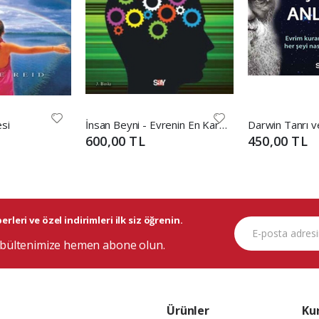
si
İnsan Beyni - Evrenin En Karmaşık ve Gizemli Nesnesi
600,00 TL
450,00 TL
rleri ve özel indirimleri ilk siz öğrenin.
bültenimize hemen abone olun.
Ürünler
Ku