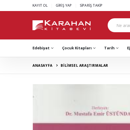
|
|
KAYIT OL
GİRİŞ YAP
SİPARİŞ TAKİP
Edebiyat
Çocuk Kitapları
Tarih
E
ANASAYFA
BİLİMSEL ARAŞTIRMALAR