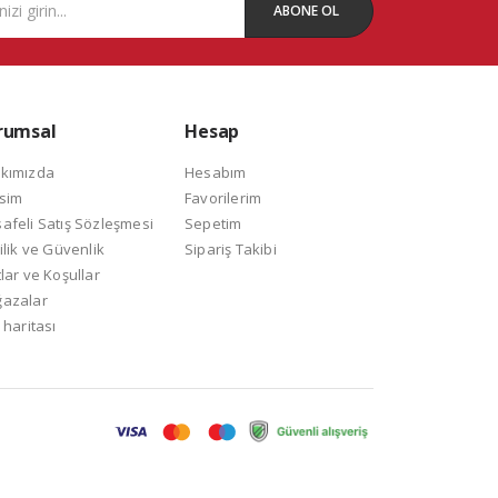
ABONE OL
rumsal
Hesap
kımızda
Hesabım
isim
Favorilerim
afeli Satış Sözleşmesi
Sepetim
ilik ve Güvenlik
Sipariş Takibi
lar ve Koşullar
azalar
 haritası