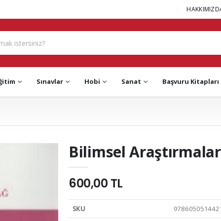
|
HAKKIMIZD
ğitim
Sınavlar
Hobi
Sanat
Başvuru Kitapları
Bilimsel Araştırmalar
600,00 TL
SKU
978605051442