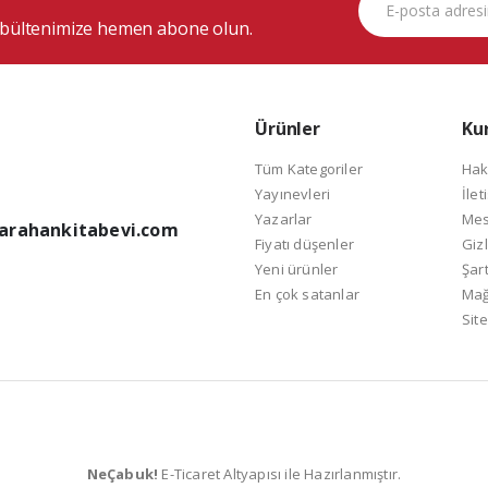
bültenimize hemen abone olun.
Ürünler
Ku
Tüm Kategoriler
Hak
Yayınevleri
İlet
Yazarlar
Mes
arahankitabevi.com
Fiyatı düşenler
Gizl
Yeni ürünler
Şart
En çok satanlar
Mağ
Site
NeÇabuk!
E-Ticaret Altyapısı ile Hazırlanmıştır.