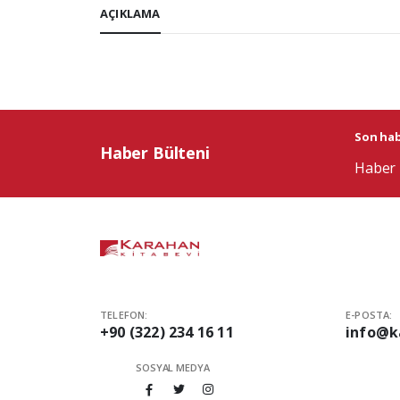
AÇIKLAMA
Son habe
Haber Bülteni
Haber 
TELEFON:
E-POSTA:
+90 (322) 234 16 11
info@k
SOSYAL MEDYA