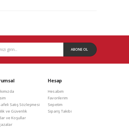
ABONE OL
rumsal
Hesap
kımızda
Hesabım
isim
Favorilerim
afeli Satış Sözleşmesi
Sepetim
ilik ve Güvenlik
Sipariş Takibi
lar ve Koşullar
azalar