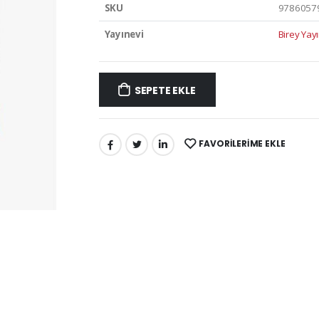
SKU
9786057
Yayınevi
Birey Yayı
SEPETE EKLE
FAVORILERIME EKLE
PAYLAŞ: