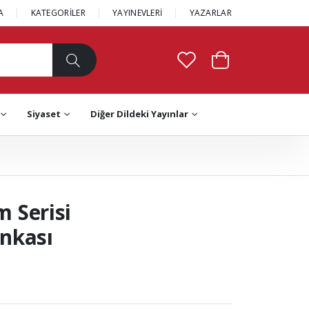
A
KATEGORİLER
YAYINEVLERİ
YAZARLAR
Siyaset
Diğer Dildeki Yayınlar
m Serisi
nkası