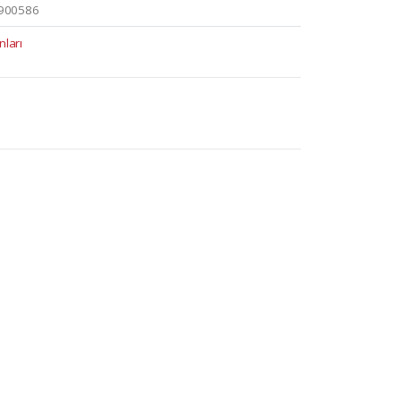
900586
nları