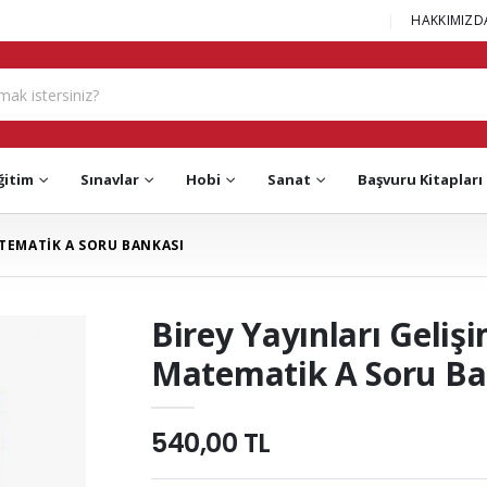
|
HAKKIMIZD
ğitim
Sınavlar
Hobi
Sanat
Başvuru Kitapları
ATEMATİK A SORU BANKASI
Birey Yayınları Gelişi
Matematik A Soru Ba
540,00 TL