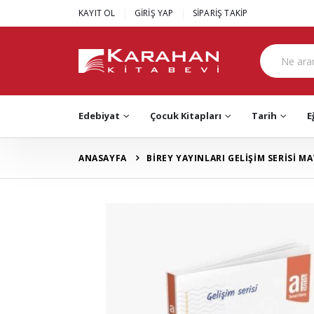
|
|
KAYIT OL
GİRİŞ YAP
SİPARİŞ TAKİP
Edebiyat
Çocuk Kitapları
Tarih
E
ANASAYFA
BİREY YAYINLARI GELİŞİM SERİSİ M