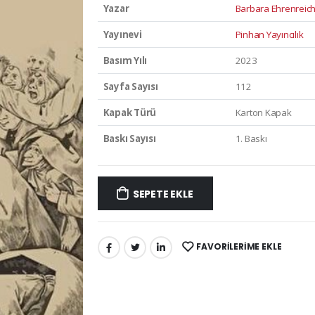
Yazar
Barbara Ehrenreich 
Yayınevi
Pinhan Yayıncılık
Basım Yılı
2023
Sayfa Sayısı
112
Kapak Türü
Karton Kapak
Baskı Sayısı
1. Baskı
SEPETE EKLE
FAVORILERIME EKLE
PAYLAŞ: