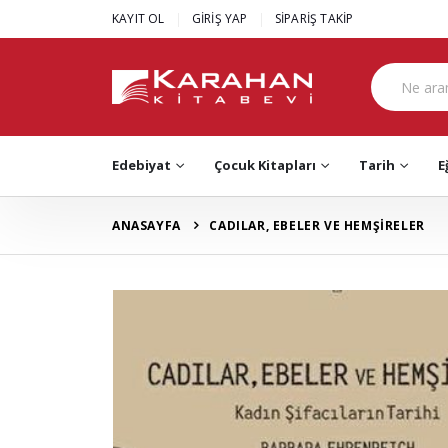
|
|
KAYIT OL
GİRİŞ YAP
SİPARİŞ TAKİP
Edebiyat
Çocuk Kitapları
Tarih
E
ANASAYFA
CADILAR, EBELER VE HEMŞİRELER