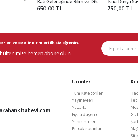
Batı Geleneğinde Bilim ve Din Tarihi
İkinci Dünya Sa
650,00 TL
750,00 TL
rleri ve özel indirimleri ilk siz öğrenin.
bültenimize hemen abone olun.
Ürünler
Ku
Tüm Kategoriler
Hak
Yayınevleri
İlet
Yazarlar
Mes
arahankitabevi.com
Fiyatı düşenler
Gizl
Yeni ürünler
Şart
En çok satanlar
Mağ
Site