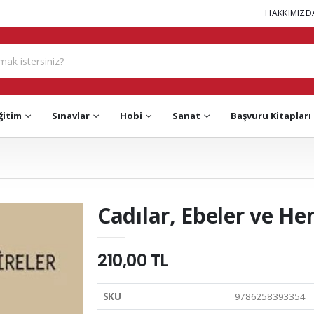
|
HAKKIMIZD
ğitim
Sınavlar
Hobi
Sanat
Başvuru Kitapları
Cadılar, Ebeler ve He
210,00 TL
SKU
9786258393354