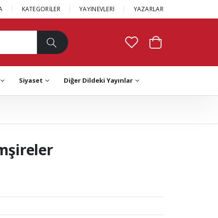
A
KATEGORİLER
YAYINEVLERİ
YAZARLAR
Siyaset
Diğer Dildeki Yayınlar
mşireler