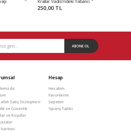
vaşı
Krallar Vadisi'ndeki Yabancı
Antikçağ İmpar
250,00 TL
600,00 TL
ABONE OL
rumsal
Hesap
kımızda
Hesabım
isim
Favorilerim
afeli Satış Sözleşmesi
Sepetim
ilik ve Güvenlik
Sipariş Takibi
lar ve Koşullar
azalar
 haritası