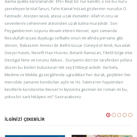
daima ayakta karsilanandir. Ehl-i Beyt bir nur kandili, o ise bu nuru
çevreleyen kristal fanus, Fahri Kainat'in(sav) gözlerinin nurudur.O
Fatimadir. Atesten kesik, atese uzak demektir. Allah'in onu ve
sevenlerini cehennem atesinden uzak tutma muradidir. Son
Peygamberinin soyunu devam ettiren Kevser, ayni zamanda
Resulullah'a(sav) duydugu sefkatle onun etrafinda pervane gibi
dönen, 'Babasinin Annesi'dir.Belhli tüccar Cüneyd el Kindi, Kusadali
Üveysi Hasim, Necefli Haci Hüsrev, Botanli Ramazan, Tikritli bilge ebe
Destigül Nine ve torunu Abbas… Dünyanin dört bir tarafindan yollara
düsen bu kisileri bulusturan tek sey Ehlibeyt askidir. Kerbela,
Medine ve Mekke güzergâhinda ugradiklari her durak, geçtikleri her
menzilde zamanin koridorlari açilir ve Hz. Fatima'nin hayatindan
kesitlerle karsilasirlar.Kevser'in kiyisinda gezinen bir roman mi bu,
yoksa bir sark hikâyesi mi? Sasiracaksiniz.
İLGINIZI ÇEKEBILIR