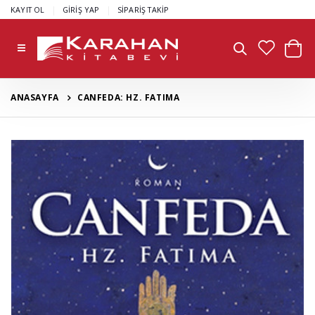
|
|
KAYIT OL
GİRİŞ YAP
SİPARİŞ TAKİP
ANASAYFA
CANFEDA: HZ. FATIMA