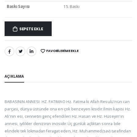
Baskı Sayısı
15. Baskı
SEPETE EKLE
FAVORILERIME EKLE
PAYLAŞ:
AÇIKLAMA
BABASININ ANNESI: HZ. FATIMAO Hz. Fatima ki Allah Resulü'nün can
parçasi, dünya üstünde ona en çok benzeyen kisidir.Ilmin kapisi Hz.
Ali'nin esi, cennetin genç efendileri Hz. Hasan ve Hz. Hüseyin'in
annesi, iyilikler denizinin incisidir.Üç günlük açliktan sonra bile
elindeki tek lokmadan feragat eden, Hz. Muhammed(sav) tarafindan