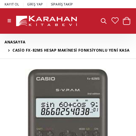
|
|
KAYIT OL
GİRİŞ YAP
SİPARİŞ TAKİP
ANASAYFA
CASİO FX-82MS HESAP MAKİNESİ FONKSİYONLU YENİ KASA