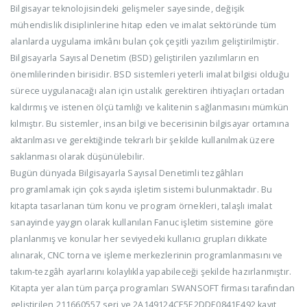
Bilgisayar teknolojisindeki gelişmeler sayesinde, değişik
mühendislik disiplinlerine hitap eden ve imalat sektöründe tüm
alanlarda uygulama imkânı bulan çok çeşitli yazılım geliştirilmiştir.
Bilgisayarla Sayısal Denetim (BSD) geliştirilen yazılımların en
önemlilerinden birisidir. BSD sistemleri yeterli imalat bilgisi olduğu
sürece uygulanacağı alan için ustalık gerektiren ihtiyaçları ortadan
kaldırmış ve istenen ölçü tamlığı ve kalitenin sağlanmasını mümkün
kılmıştır. Bu sistemler, insan bilgi ve becerisinin bilgisayar ortamına
aktarılması ve gerektiğinde tekrarlı bir şekilde kullanılmak üzere
saklanması olarak düşünülebilir.
Bugün dünyada Bilgisayarla Sayısal Denetimli tezgâhları
programlamak için çok sayıda işletim sistemi bulunmaktadır. Bu
kitapta tasarlanan tüm konu ve program örnekleri, talaşlı imalat
sanayinde yaygın olarak kullanılan Fanuc işletim sistemine göre
planlanmış ve konular her seviyedeki kullanıcı grupları dikkate
alınarak, CNC torna ve işleme merkezlerinin programlanmasını ve
takım-tezgâh ayarlarını kolaylıkla yapabileceği şekilde hazırlanmıştır.
Kitapta yer alan tüm parça programları SWANSOFT firması tarafından
geliştirilen 211660557 seri ve 2A149124CE5E2DDE0841E492 kayıt