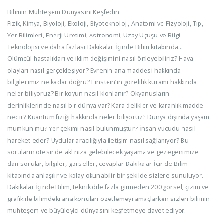
Bilimin Muhteşem Dünyasını Keşfedin
Fizik, Kimya, Biyoloji, Ekoloji, Biyoteknoloji, Anatomi ve Fizyoloji, Tıp,
Yer Bilimleri, Enerji Üretimi, Astronomi, Uzay Uçuşu ve Bilgi
Teknolojisi ve daha fazlası Dakikalar İçinde Bilim kitabında…
Ölümcül hastalıkları ve iklim değişimini nasıl önleyebiliriz? Hava
olayları nasıl gerçekleşiyor? Evrenin ana maddesi hakkında
bilgilerimiz ne kadar doğru? Einstein’ın görelilik kuramı hakkında
neler biliyoruz? Bir koyun nasıl klonlanır? Okyanusların
derinliklerinde nasıl bir dünya var? Kara delikler ve karanlık madde
nedir? Kuantum fiziği hakkında neler biliyoruz? Dünya dışında yaşam
mümkün mü? Yer çekimi nasıl bulunmuştur? İnsan vücudu nasıl
hareket eder? Uydular aracılığıyla iletişim nasıl sağlanıyor? Bu
soruların ötesinde aklınıza gelebilecek yaşama ve gezegenimize
dair sorular, bilgiler, görseller, cevaplar Dakikalar İçinde Bilim
kitabında anlaşılır ve kolay okunabilir bir şekilde sizlere sunuluyor.
Dakikalar İçinde Bilim, teknik dile fazla girmeden 200 görsel, çizim ve
grafik ile bilimdeki ana konuları özetlemeyi amaçlarken sizleri bilimin
muhteşem ve büyüleyici dünyasını keşfetmeye davet ediyor.