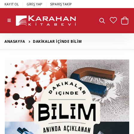
|
|
KAYIT OL
GİRİŞ YAP
SİPARİŞ TAKİP
ANASAYFA
DAKİKALAR İÇİNDE BİLİM