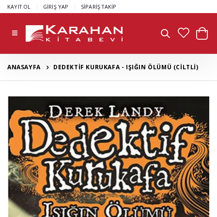
|
|
KAYIT OL
GİRİŞ YAP
SİPARİŞ TAKİP
ANASAYFA
DEDEKTİF KURUKAFA - IŞIĞIN ÖLÜMÜ (CİLTLİ)