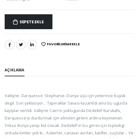
SEPETE EKLE
FAVORILERIME EKLE
PAYLAŞ:
AÇIKLAMA
Valkyrie. Darquesse. Stephanie. Dünya üçü için yeterince büyük
degil. Son yaklasiyor… Tapinaklar Savasi kazanildi ama bu ugurda
kayiplar verildi. Valkyrie Cain'in yoklugunda Dedektif Kurukafa,
Darquesse'yi durdurmak için elinden geleni ardina koymamali.
Yoksa dünya yanip kül olacak. Dedektif'in bu görev için topladigi
orduda kimler yok ki… Askerler, canavar avcilari, katiller, suçlular… Ve