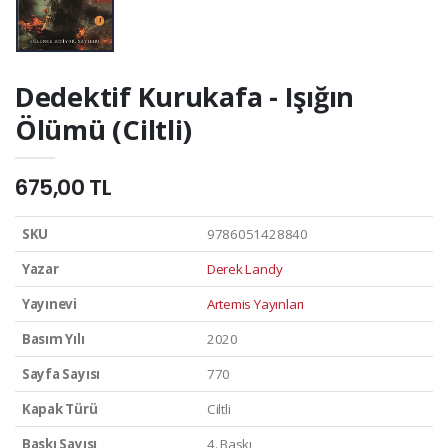
Dedektif Kurukafa - Işığın
Ölümü (Ciltli)
675,00 TL
SKU
9786051428840
Yazar
Derek Landy
Yayınevi
Artemis Yayınları
Basım Yılı
2020
Sayfa Sayısı
770
Kapak Türü
Ciltli
Baskı Sayısı
4. Baskı