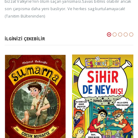
bizzat Valkyrie'nin ölüm saçan yansimasi.Savas bitmis olabilir ancak
son çarpisma daha yeni basliyor. Ve herkes sag kurtulamayacak!
(Tanitim Bülteninden)
İLGINIZI ÇEKEBILIR