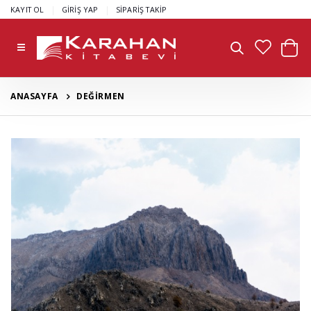
|
|
KAYIT OL
GİRİŞ YAP
SİPARİŞ TAKİP
ANASAYFA
DEĞİRMEN