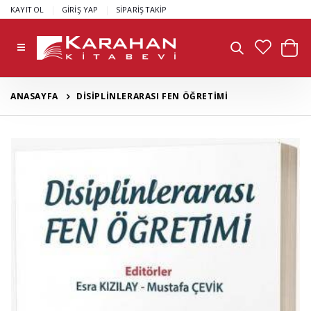
|
|
KAYIT OL
GİRİŞ YAP
SİPARİŞ TAKİP
ANASAYFA
DİSİPLİNLERARASI FEN ÖĞRETİMİ