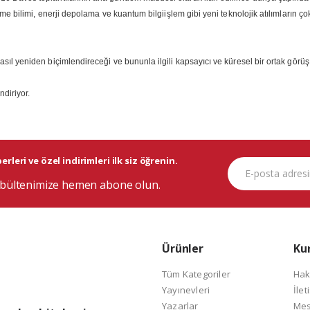
eme bilimi, enerji depolama ve kuantum bilgiişlem gibi yeni teknolojik atılımların çok
sıl yeniden biçimlendireceği ve bununla ilgili kapsayıcı ve küresel bir ortak görüş i
ndiriyor.
rleri ve özel indirimleri ilk siz öğrenin.
bültenimize hemen abone olun.
Ürünler
Ku
Tüm Kategoriler
Hak
Yayınevleri
İlet
Yazarlar
Mes