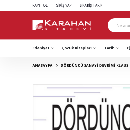
|
|
KAYIT OL
GİRİŞ YAP
SİPARİŞ TAKİP
Edebiyat
Çocuk Kitapları
Tarih
E
ANASAYFA
DÖRDÜNCÜ SANAYİ DEVRİMİ KLAUS