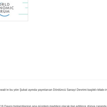
ın bu yılın Şubat ayında yayınlanan Dördüncü Sanayi Devrimi başlıklı kitabı in
016 Davos toplantılarının ana gündem maddesi olarak ilan edilince dünya çapında k