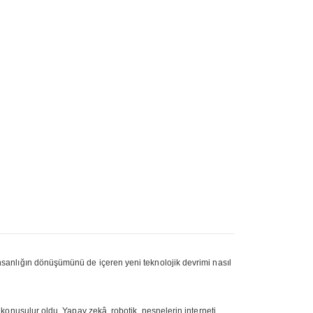
sanlığın dönüşümünü de içeren yeni teknolojik devrimi nasıl
onuşulur oldu. Yapay zekâ, robotik, nesnelerin interneti,