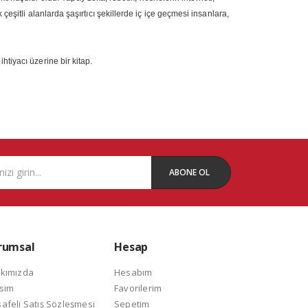
 çeşitli alanlarda şaşırtıcı şekillerde iç içe geçmesi insanlara,
htiyacı üzerine bir kitap.
ABONE OL
rumsal
Hesap
kımızda
Hesabım
isim
Favorilerim
afeli Satış Sözleşmesi
Sepetim