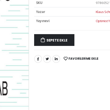
SKU
9786052
Yazar
Klaus Sc
Yayınevi
Optimist Y
SEPETE EKLE
FAVORILERIME EKLE
PAYLAŞ: