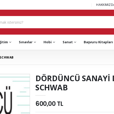
|
HAKKIMIZD
ğitim
Sınavlar
Hobi
Sanat
Başvuru Kitapları
 SCHWAB
DÖRDÜNCÜ SANAYİ 
SCHWAB
600,00 TL