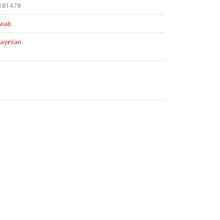
181478
hwab
ayınları