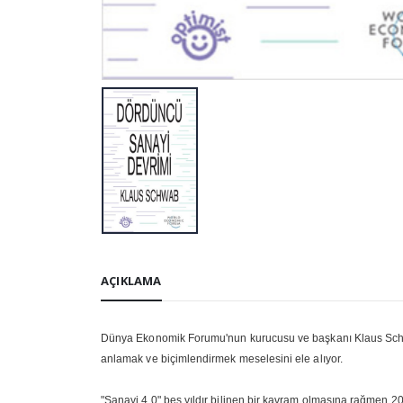
AÇIKLAMA
Dünya Ekonomik Forumu'nun kurucusu ve başkanı Klaus Schwab'
anlamak ve biçimlendirmek meselesini ele alıyor.
"Sanayi 4.0" beş yıldır bilinen bir kavram olmasına rağmen 2