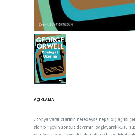
AÇIKLAMA
Ütopya yaratıcılarının neredeyse hepsi diş ağrısı 
alan bir şeyin sonsuz devamını sağlayarak kusursuz b
olduğunu, ama ayrıntılı kehanetlerin bizim işimiz o