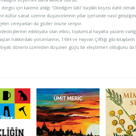
dergisi için kaleme aldığı “Dilediğim Gibi” başlıklı köşesi dahil olma
ın kültür-sanat üzerine düşüncelerinin yıllar içerisinde nasıl gelişti
len cereyanları da gözler önüne seriyor.
deolojilerinin edebiyata olan etkisi, toplumsal hayatta yazarın varlığın
ları hakkındaki yorumlarının, 1984 ve Hayvan Çiftliği gibi kitapların 
debiyatı dönemi üzerinden düşünen güçlü bir eleştirmen olduğunu da k