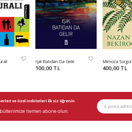
ralı
Işık Batıdan Da Gelir
Mimoza Sürgü
100,00 TL
400,00 TL
rleri ve özel indirimleri ilk siz öğrenin.
bültenimize hemen abone olun.