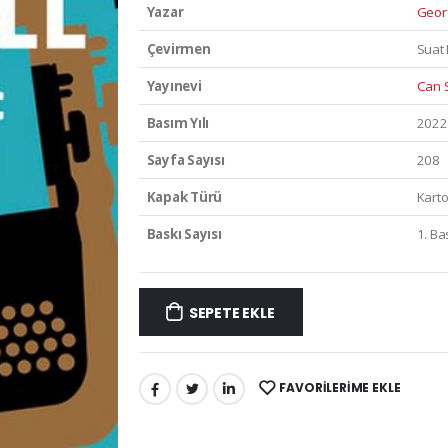
Yazar
Geor
Çevirmen
Suat 
Yayınevi
Can S
Basım Yılı
2022
Sayfa Sayısı
208
Kapak Türü
Kart
Baskı Sayısı
1. Ba
SEPETE EKLE
FAVORILERIME EKLE
PAYLAŞ: