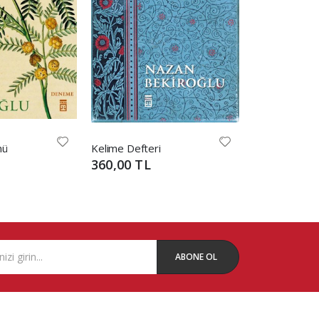
nü
Kelime Defteri
Merhamet De
360,00 TL
550,00 TL
ABONE OL