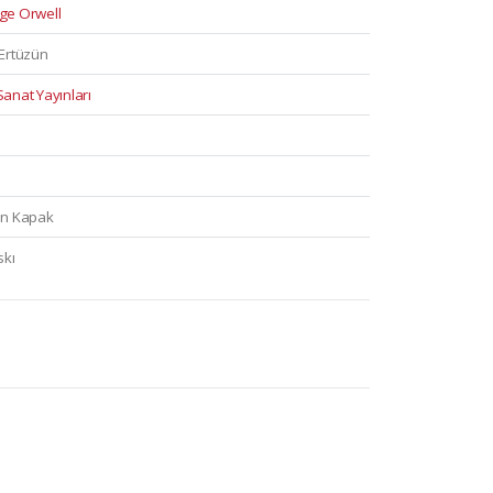
ge Orwell
Ertüzün
anat Yayınları
on Kapak
skı