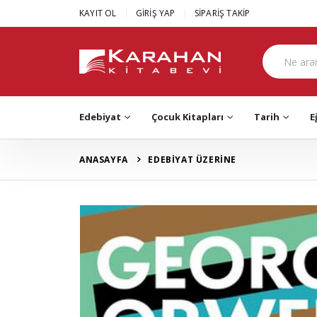
|
|
KAYIT OL
GİRİŞ YAP
SİPARİŞ TAKİP
Edebiyat
Çocuk Kitapları
Tarih
E
ANASAYFA
EDEBİYAT ÜZERİNE