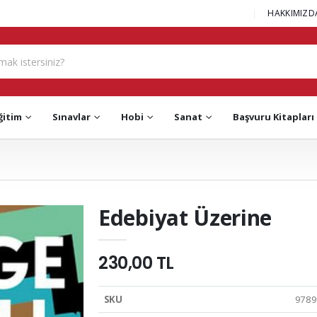
|
HAKKIMIZD
ğitim
Sınavlar
Hobi
Sanat
Başvuru Kitapları
Edebiyat Üzerine
230,00 TL
SKU
9789