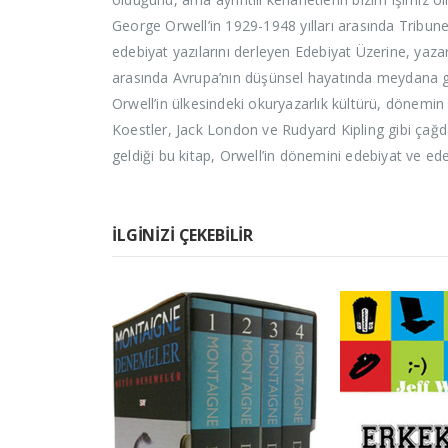
George Orwell’in 1929-1948 yılları arasında Tribune 
edebiyat yazılarını derleyen Edebiyat Üzerine, yazar
arasında Avrupa’nın düşünsel hayatında meydana ge
Orwell’in ülkesindeki okuryazarlık kültürü, dönemin i
Koestler, Jack London ve Rudyard Kipling gibi çağdaş
geldiği bu kitap, Orwell’in dönemini edebiyat ve e
İLGINIZI ÇEKEBILIR