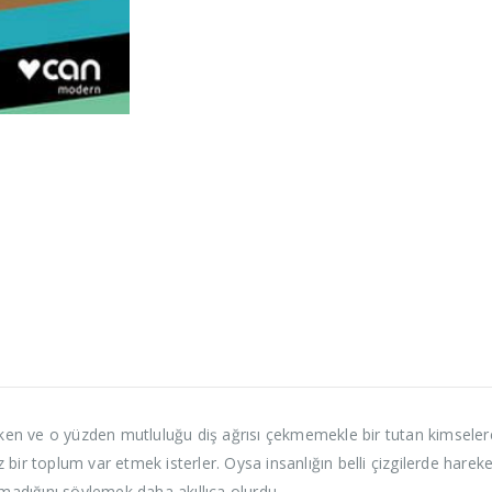
çeken ve o yüzden mutluluğu diş ağrısı çekmemekle bir tutan kimsele
ir toplum var etmek isterler. Oysa insanlığın belli çizgilerde hareket
lmadığını söylemek daha akıllıca olurdu.