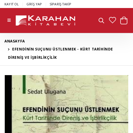
|
|
KAYIT OL
GİRİŞ YAP
SİPARİŞ TAKİP
ANASAYFA
EFENDİNİN SUÇUNU ÜSTLENMEK - KÜRT TARİHİNDE
DİRENİŞ VE İŞBİRLİKÇİLİK