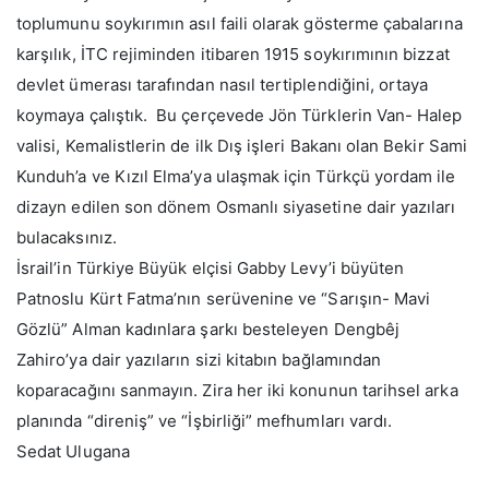
toplumunu soykırımın asıl faili olarak gösterme çabalarına
karşılık, İTC rejiminden itibaren 1915 soykırımının bizzat
devlet ümerası tarafından nasıl tertiplendiğini, ortaya
koymaya çalıştık. Bu çerçevede Jön Türklerin Van- Halep
valisi, Kemalistlerin de ilk Dış işleri Bakanı olan Bekir Sami
Kunduh’a ve Kızıl Elma’ya ulaşmak için Türkçü yordam ile
dizayn edilen son dönem Osmanlı siyasetine dair yazıları
bulacaksınız.
İsrail’in Türkiye Büyük elçisi Gabby Levy’i büyüten
Patnoslu Kürt Fatma’nın serüvenine ve “Sarışın- Mavi
Gözlü” Alman kadınlara şarkı besteleyen Dengbêj
Zahiro’ya dair yazıların sizi kitabın bağlamından
koparacağını sanmayın. Zira her iki konunun tarihsel arka
planında “direniş” ve “İşbirliği” mefhumları vardı.
Sedat Ulugana