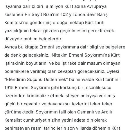
İsyanına dair bildiri ,8 milyon Kürt adına Avrupa’ya
seslenen Pir Seyit Rıza’nın 102 yıl önce Sevr Barış
Komitesi’ne göndermiş olduğu mektup Kürt tarih
yazıcılığının tekrar gözden geçirilmesini gerektirecek
düzeyde mühim belgelerdir.
Ayrıca bu kitapta Ermeni soykırımına dair bilgi ve belgelere
de denk geleceksiniz. Nitekim Ermeni Soykırımı’na Kürt
iştirakinin boyutlarını ve bu iştirake dair masum olmayan
polemiklere verilmiş olan cevapları göreceksiniz. Öyleki
“Efendinin Suçunu Üstlenmek” bu minvalde Kürt tarihini
1915 Ermeni Soykırımı gibi korkunç bir insanlık suçu
üzerinden kriminalize etmek isteyen anlayışa verilmiş
güçlü bir cevaptır ve dayanaksız tezlerini teker teker
çürütmektedir. Soykırımın faili olan Osmanlı ve Ardılı
Kemalist cumhuriyetin zihniyetini adeta din olarak
benimseyen resmi tarihçilerin son yıllarda dönemin Kürt