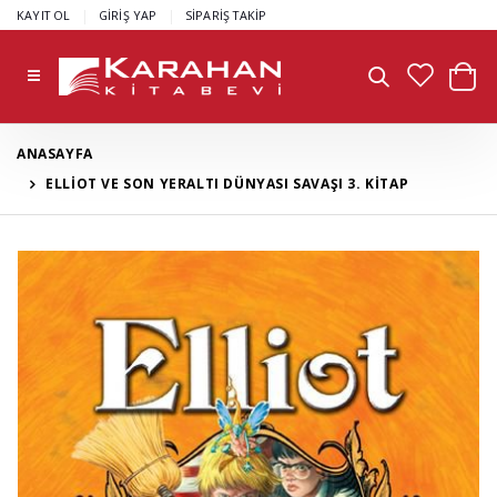
|
|
KAYIT OL
GİRİŞ YAP
SİPARİŞ TAKİP
ANASAYFA
ELLİOT VE SON YERALTI DÜNYASI SAVAŞI 3. KİTAP