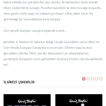
kabul edelim bu çok kötü bir şey olurdu. Brownie’lerin kralı olarak
Elliot, Goblin’lerle savaştı, Pixie’leri kandırdı ve iblisi tuzağa düşürdü.
Ama şimdi o iblis kaçtı ve intikam için hazır. Elliot daha önce hiç
görmediği bir mücadeleyle karşı karşıya.
Son yeraltı dünyası savaşı başlamak üzere...
Jennifer A. Nielsen’ın kaleme aldığı Yeraltı Günlükleri serisi Elliot ve
Son Yeraltı Dünyası Savaşı’yla sona eriyor. Elliot’ın başı bu kez
gerçekten dertte. Elliot, yeraltı dünyasının ve arkadaşlarının
yardımıyla dünyanın sonu gelmeden korkunç Kovol’u durdurabilecek
mi?
İLGINIZI ÇEKEBILIR