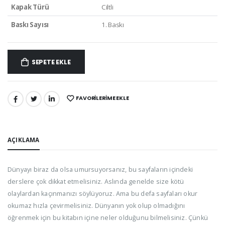
Kapak Türü
Ciltli
Baskı Sayısı
1. Baskı
SEPETE EKLE
FAVORILERIME EKLE
PAYLAŞ:
AÇIKLAMA
Dünyayı biraz da olsa umursuyorsanız, bu sayfaların içindeki
derslere çok dikkat etmelisiniz. Aslında genelde size kötü
olaylardan kaçınmanızı söylüyoruz. Ama bu defa sayfaları okur
okumaz hızla çevirmelisiniz. Dünyanın yok olup olmadığını
öğrenmek için bu kitabın içine neler olduğunu bilmelisiniz. Çünkü