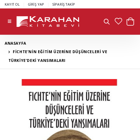
|
|
KAYIT OL
GİRİŞ YAP
SİPARİŞ TAKİP
ANASAYFA
FİCHTE’NİN EĞİTİM ÜZERİNE DÜŞÜNCELERİ VE
TÜRKİYE’DEKİ YANSIMALARI