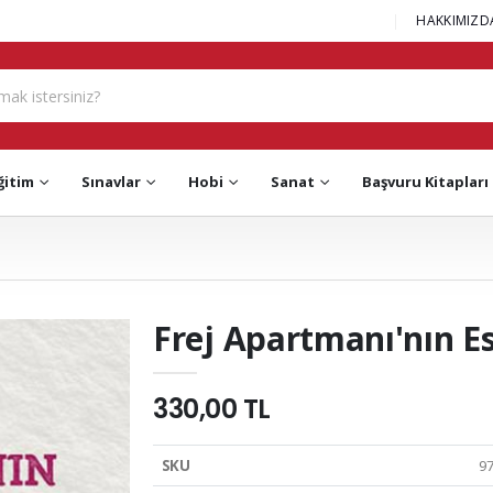
|
HAKKIMIZD
ğitim
Sınavlar
Hobi
Sanat
Başvuru Kitapları
Frej Apartmanı'nın Es
330,00 TL
SKU
9