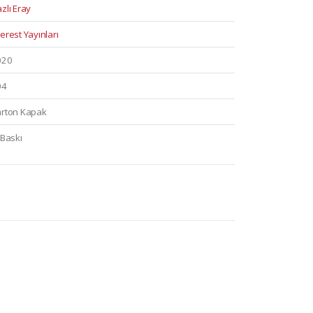
zlı Eray
erest Yayınları
020
04
rton Kapak
 Baskı