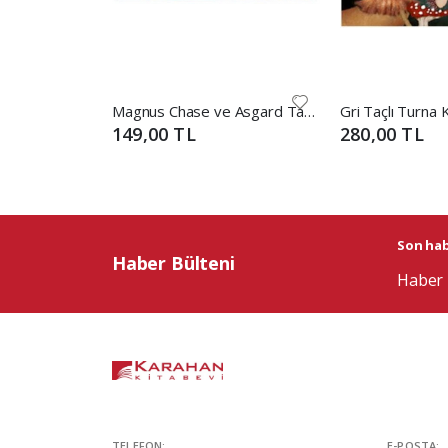
Magnus Chase ve Asgard Tanrıları 3 - Ölüm Gemisi
Gri Taçlı Turna 
149,00 TL
280,00 TL
Son habe
Haber Bülteni
Haber 
TELEFON:
E-POSTA: