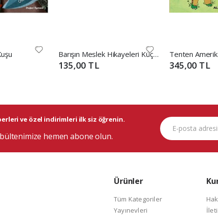
Kuşu
Barışın Meslek Hikayeleri Küçük Şef
135,00 TL
345,00 TL
rleri ve özel indirimleri ilk siz öğrenin.
bültenimize hemen abone olun.
Ürünler
Ku
Tüm Kategoriler
Hak
Yayınevleri
İlet