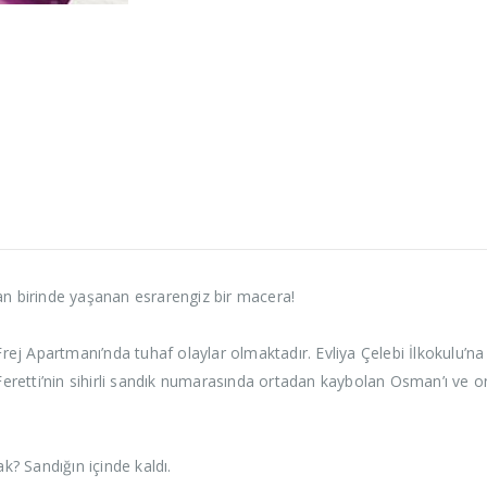
an birinde yaşanan esrarengiz bir macera!
 Apartmanı’nda tuhaf olaylar olmaktadır. Evliya Çelebi İlkokulu’na g
z Feretti’nin sihirli sandık numarasında ortadan kaybolan Osman’ı 
? Sandığın içinde kaldı.