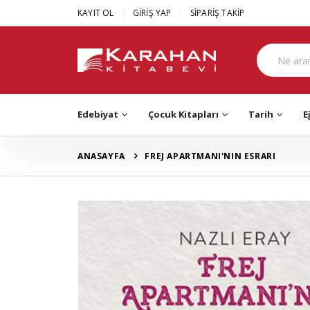
|
|
KAYIT OL
GİRİŞ YAP
SİPARİŞ TAKİP
Edebiyat
Çocuk Kitapları
Tarih
E
ANASAYFA
FREJ APARTMANI'NIN ESRARI