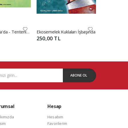
Tenten Amerika'da - Tentenin Maceraları
Ekosemelek Kuklaları İşbaşında
250,00 TL
165,00 TL
ABONE OL
rumsal
Hesap
kımızda
Hesabım
isim
Favorilerim