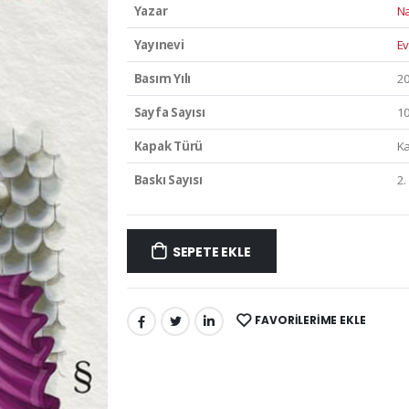
Yazar
Na
Yayınevi
Ev
Basım Yılı
2
Sayfa Sayısı
1
Kapak Türü
Ka
Baskı Sayısı
2.
SEPETE EKLE
FAVORILERIME EKLE
PAYLAŞ: