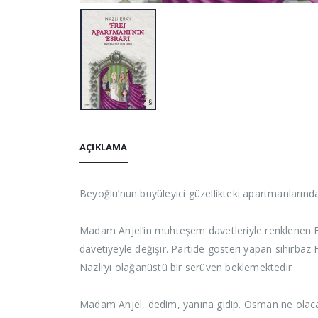
AÇIKLAMA
Beyoğlu’nun büyüleyici güzellikteki apartmanlarınd
Madam Anjel’in muhteşem davetleriyle renklenen Frej
davetiyeyle değişir. Partide gösteri yapan sihirba
Nazlı’yı olağanüstü bir serüven beklemektedir
Madam Anjel, dedim, yanına gidip. Osman ne olacak