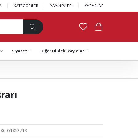
A
KATEGORİLER
YAYINEVLERİ
YAZARLAR
Siyaset
Diğer Dildeki Yayınlar
rarı
786051852713