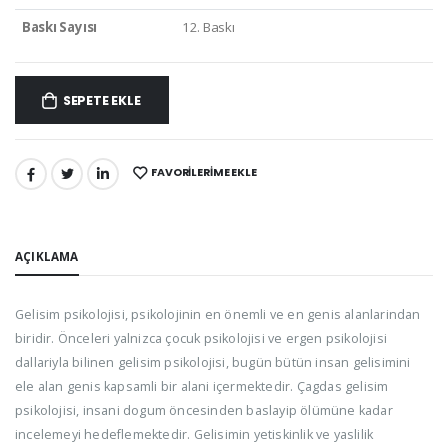
Baskı Sayısı
12. Baskı
SEPETE EKLE
FAVORILERIME EKLE
PAYLAŞ:
AÇIKLAMA
Gelisim psikolojisi, psikolojinin en önemli ve en genis alanlarindan
biridir. Önceleri yalnizca çocuk psikolojisi ve ergen psikolojisi
dallariyla bilinen gelisim psikolojisi, bugün bütün insan gelisimini
ele alan genis kapsamli bir alani içermektedir. Çagdas gelisim
psikolojisi, insani dogum öncesinden baslayip ölümüne kadar
incelemeyi hedeflemektedir. Gelisimin yetiskinlik ve yaslilik