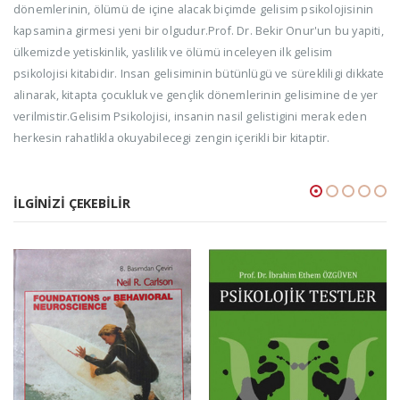
dönemlerinin, ölümü de içine alacak biçimde gelisim psikolojisinin
kapsamina girmesi yeni bir olgudur.Prof. Dr. Bekir Onur'un bu yapiti,
ülkemizde yetiskinlik, yaslilik ve ölümü inceleyen ilk gelisim
psikolojisi kitabidir. Insan gelisiminin bütünlügü ve sürekliligi dikkate
alinarak, kitapta çocukluk ve gençlik dönemlerinin gelisimine de yer
verilmistir.Gelisim Psikolojisi, insanin nasil gelistigini merak eden
herkesin rahatlikla okuyabilecegi zengin içerikli bir kitaptir.
İLGINIZI ÇEKEBILIR