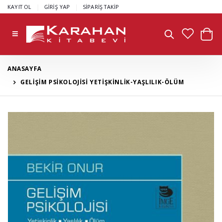
|
|
KAYIT OL
GİRİŞ YAP
SİPARİŞ TAKİP
ANASAYFA
GELİŞİM PSİKOLOJİSİ YETİŞKİNLİK-YAŞLILIK-ÖLÜM