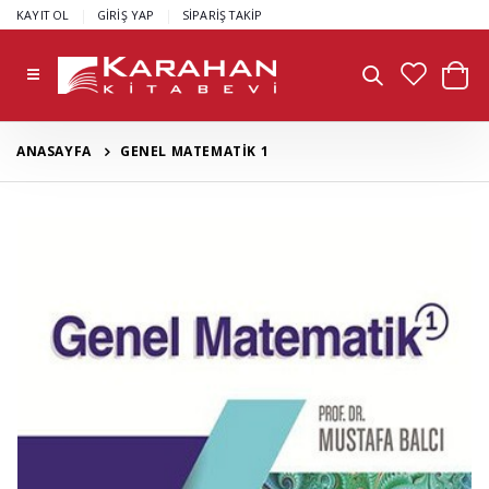
|
|
KAYIT OL
GİRİŞ YAP
SİPARİŞ TAKİP
ANASAYFA
GENEL MATEMATİK 1