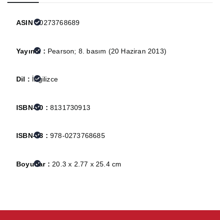
ASIN :
0273768689
Yayıncı :
Pearson; 8. basım (20 Haziran 2013)
Dil :
İngilizce
ISBN-10 :
8131730913
ISBN-13 :
978-0273768685
Boyutlar :
20.3 x 2.77 x 25.4 cm