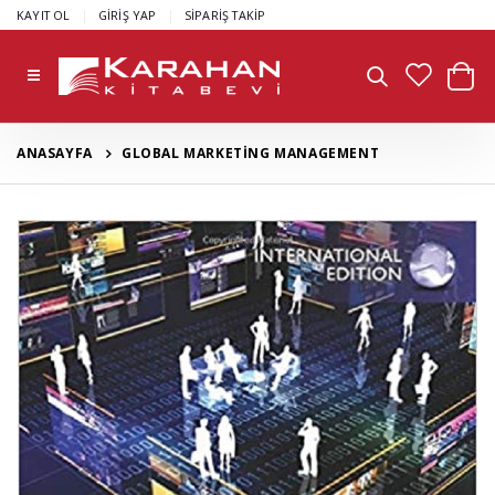
|
|
KAYIT OL
GİRİŞ YAP
SİPARİŞ TAKİP
ANASAYFA
GLOBAL MARKETİNG MANAGEMENT