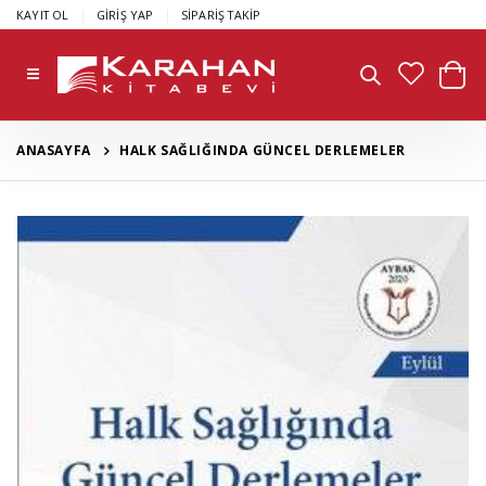
|
|
KAYIT OL
GİRİŞ YAP
SİPARİŞ TAKİP
ANASAYFA
HALK SAĞLIĞINDA GÜNCEL DERLEMELER