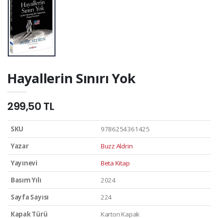
Hayallerin Sınırı Yok
299,50 TL
SKU
9786254361425
Yazar
Buzz Aldrin
Yayınevi
Beta Kitap
Basım Yılı
2024
Sayfa Sayısı
224
Kapak Türü
Karton Kapak