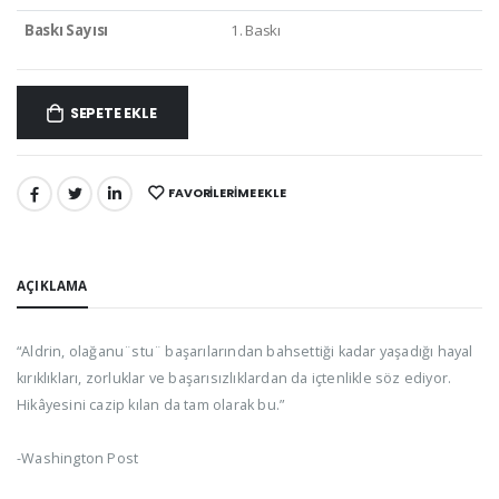
Baskı Sayısı
1. Baskı
SEPETE EKLE
FAVORILERIME EKLE
PAYLAŞ:
AÇIKLAMA
“Aldrin, olağanu¨stu¨ başarılarından bahsettiği kadar yaşadığı hayal
kırıklıkları, zorluklar ve başarısızlıklardan da içtenlikle söz ediyor.
Hikâyesini cazip kılan da tam olarak bu.”
-Washington Post