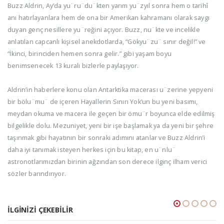
Buzz Aldrin, Ay’da yu¨ru¨du¨kten yarım yu¨zyıl sonra hem o tarihî
anı hatırlayanlara hem de ona bir Amerikan kahramanı olarak saygı
duyan genç nesillere yu¨reğini açıyor. Buzz, nu¨kte ve incelikle
anlatılan capcanlı kişisel anekdotlarda, “Gökyu¨zu¨ sınır değil!” ve
“İkinci, birinciden hemen sonra gelir.” gibi yaşam boyu
benimsenecek 13 kuralı bizlerle paylaşıyor.
Aldrin’in haberlere konu olan Antarktika macerası u¨zerine yepyeni
bir bölu¨mu¨ de içeren Hayallerin Sınırı Yok’un bu yeni basımı,
meydan okuma ve macera ile geçen bir ömu¨r boyunca elde edilmiş
bilgelikle dolu. Mezuniyet, yeni bir işe başlamak ya da yeni bir şehre
taşınmak gibi hayatının bir sonraki adımını atanlar ve Buzz Aldrin’i
daha iyi tanımak isteyen herkes için bu kitap, en u¨nlu¨
astronotlarımızdan birinin ağzından son derece ilginç ilham verici
sözler barındırıyor.
İLGINIZI ÇEKEBILIR