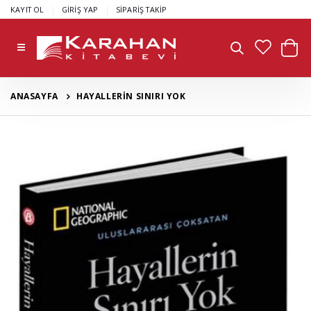
|
|
KAYIT OL
GİRİŞ YAP
SİPARİŞ TAKİP
ANASAYFA
HAYALLERİN SINIRI YOK