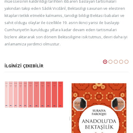
müessesinin kaldirildigi tarihten itibaren baslayan tartismalari
yakindan takip eden Sâdik Vicdânî, Bektasiligi savunan ve elestiren
kitaplari tetkik etmekle kalmamis, tanidigi bildigi Bektasi babalari ve
sahit oldugu olaylar ile özellikle 19. asrin ikinci yarisi ile baslayip
Cumhuriyet’in kuruldugu yillara kadar devam eden tartismalari
bizlere aktararak son dönem Bektasiligine isik tutmus, devri daha iyi
anlamamiza yardimci olmustur.
İLGINIZI ÇEKEBILIR