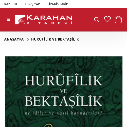
|
|
KAYIT OL
GİRİŞ YAP
SİPARİŞ TAKİP
ANASAYFA
HURUFİLİK VE BEKTAŞİLİK