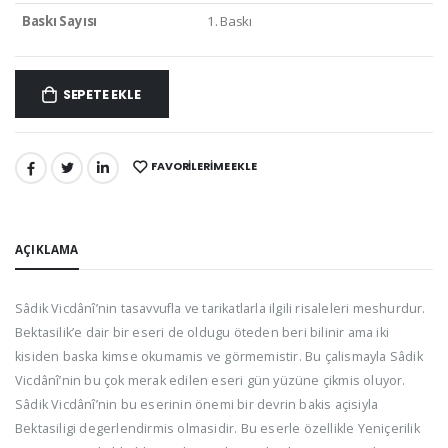
Baskı Sayısı
1. Baskı
SEPETE EKLE
FAVORILERIME EKLE
PAYLAŞ:
AÇIKLAMA
Sâdik Vicdânî’nin tasavvufla ve tarikatlarla ilgili risaleleri meshurdur.
Bektasilik’e dair bir eseri de oldugu öteden beri bilinir ama iki
kisiden baska kimse okumamis ve görmemistir. Bu çalismayla Sâdik
Vicdânî’nin bu çok merak edilen eseri gün yüzüne çikmis oluyor.
Sâdik Vicdânî’nin bu eserinin önemi bir devrin bakis açisiyla
Bektasiligi degerlendirmis olmasidir. Bu eserle özellikle Yeniçerilik