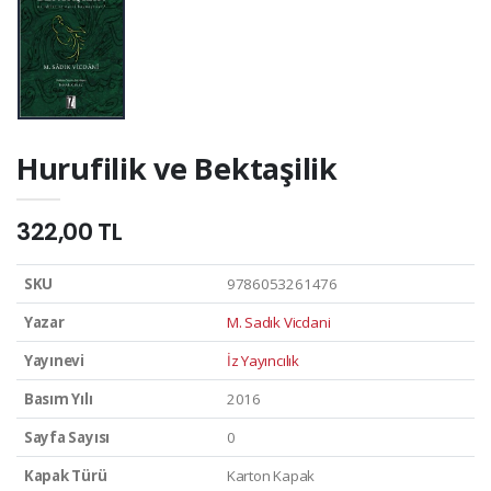
Hurufilik ve Bektaşilik
322,00 TL
SKU
9786053261476
Yazar
M. Sadık Vicdani
Yayınevi
İz Yayıncılık
Basım Yılı
2016
Sayfa Sayısı
0
Kapak Türü
Karton Kapak