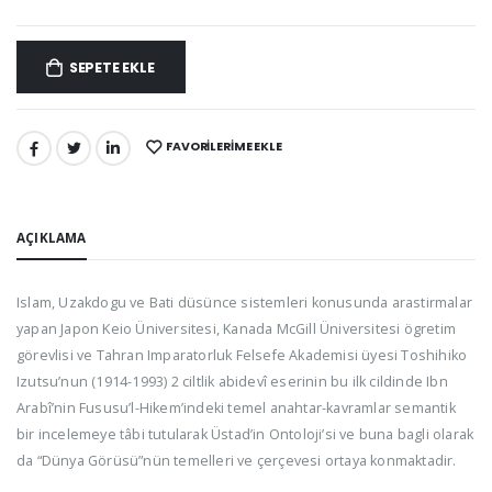
SEPETE EKLE
FAVORILERIME EKLE
PAYLAŞ:
AÇIKLAMA
Islam, Uzakdogu ve Bati düsünce sistemleri konusunda arastirmalar
yapan Japon Keio Üniversitesi, Kanada McGill Üniversitesi ögretim
görevlisi ve Tahran Imparatorluk Felsefe Akademisi üyesi Toshihiko
Izutsu’nun (1914-1993) 2 ciltlik abidevî eserinin bu ilk cildinde Ibn
Arabî’nin Fususu’l-Hikem’indeki temel anahtar-kavramlar semantik
bir incelemeye tâbi tutularak Üstad’in Ontoloji’si ve buna bagli olarak
da “Dünya Görüsü”nün temelleri ve çerçevesi ortaya konmaktadir.