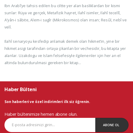
Ibn Arabî’ye tahsis edilen bu ciltte yer alan basliklardan bir kismi
sunlar: Rüya ve gerçek, Metafizik hayret, Ilahî isimler, Ilahî tecellî,
A’yân-i sâbite, Alem-i sagîr (Mikrokosmos) olan insan; Resûl, nebî ve
velî.
Ilahî senaryoyu kesfedip anlamak demek olan hikmet’in, yine bir
hikmet asigi tarafindan ortaya çikarilan bir vechesidir, bu kitapta yer
alanlar. Uzakdogu ve Islam felsefesiyle ilgilenenler için her an el
altinda bulundurulmasi gereken bir kitap...
Haber Bülteni
Son haberleri ve özel indirimleri ilk siz öğrenin.
Haber bültenimize hemen abone olun.
ABONE OL