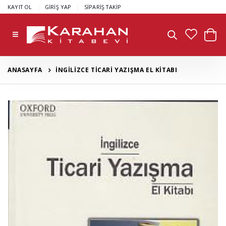
|
|
KAYIT OL
GİRİŞ YAP
SİPARİŞ TAKİP
ANASAYFA
İNGİLİZCE TİCARİ YAZIŞMA EL KİTABI