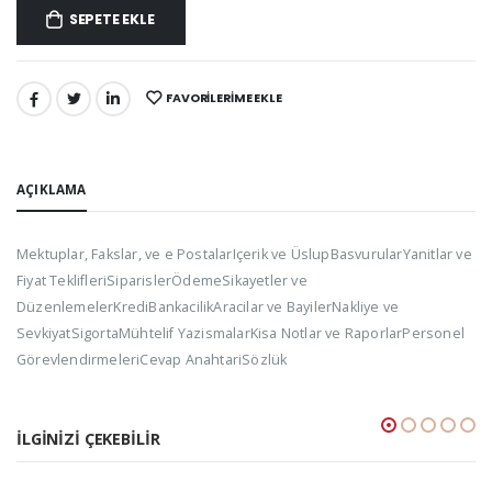
SEPETE EKLE
FAVORILERIME EKLE
PAYLAŞ:
AÇIKLAMA
Mektuplar, Fakslar, ve e PostalarIçerik ve ÜslupBasvurularYanitlar ve
Fiyat TeklifleriSiparislerÖdemeSikayetler ve
DüzenlemelerKrediBankacilikAracilar ve BayilerNakliye ve
SevkiyatSigortaMühtelif YazismalarKisa Notlar ve RaporlarPersonel
GörevlendirmeleriCevap AnahtariSözlük
İLGINIZI ÇEKEBILIR