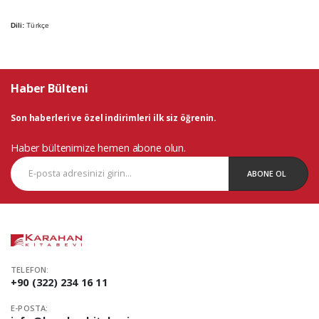
Dili:
Türkçe
Haber Bülteni
Son haberleri ve özel indirimleri ilk siz öğrenin.
Haber bültenimize hemen abone olun.
ABONE OL
TELEFON:
+90 (322) 234 16 11
E-POSTA: