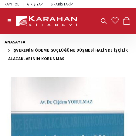
|
|
KAYIT OL
GİRİŞ YAP
SİPARİŞ TAKİP
ANASAYFA
İŞVERENİN ÖDEME GÜÇLÜĞÜNE DÜŞMESİ HALİNDE İŞÇİLİK
ALACAKLARININ KORUNMASI