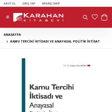
|
|
KAYIT OL
GİRİŞ YAP
SİPARİŞ TAKİP
ANASAYFA
KAMU TERCİHİ İKTİSADI VE ANAYASAL POLİTİK İKTİSAT