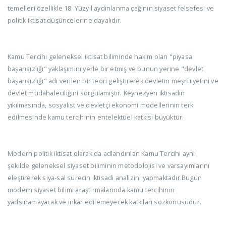
temelleri özellikle 18. Yüzyıl aydınlanma çağının siyaset felsefesi ve
politik iktisat düşüncelerine dayalıdır.
Kamu Tercihi geleneksel iktisat biliminde hakim olan "piyasa
başarısızlığı" yaklaşımını yerle bir etmiş ve bunun yerine "devlet
başarısızlığı" adı verilen bir teori geliştirerek devletin meşruiyetini ve
devlet müdahaleciliğini sorgulamıştır. Keynezyen iktisadın
yıkılmasında, sosyalist ve devletçi ekonomi modellerinin terk
edilmesinde kamu tercihinin entelektüel katkısı büyüktür.
Modern politik iktisat olarak da adlandırılan Kamu Tercihi aynı
şekilde geleneksel siyaset biliminin metodolojisi ve varsayımlarını
eleştirerek siya-sal sürecin iktisadi analizini yapmaktadır.Bugün
modern siyaset bilimi araştırmalarında kamu tercihinin
yadsınamayacak ve inkar edilemeyecek katkıları sözkonusudur.