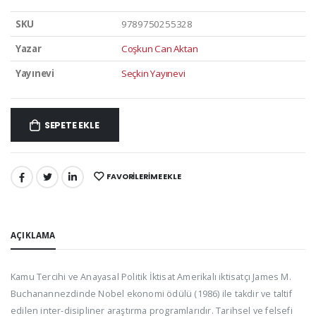
SKU
9789750255328
Yazar
Coşkun Can Aktan
Yayınevi
Seçkin Yayınevi
SEPETE EKLE
FAVORILERIME EKLE
PAYLAŞ:
AÇIKLAMA
Kamu Tercihi ve Anayasal Politik İktisat Amerikalı iktisatçı James M.
Buchanannezdinde Nobel ekonomi ödülü (1986) ile takdir ve taltif
edilen inter-disipliner araştırma programlarıdır. Tarihsel ve felsefi