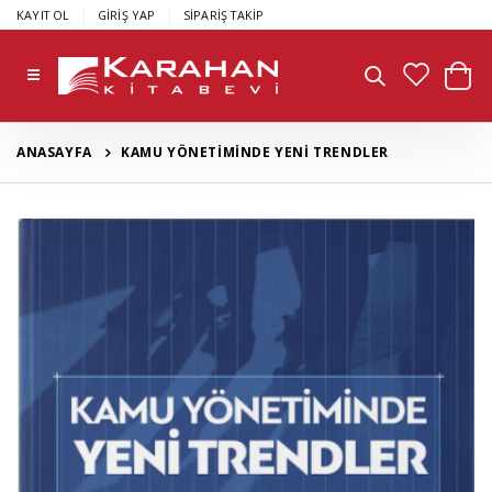
|
|
KAYIT OL
GİRİŞ YAP
SİPARİŞ TAKİP
ANASAYFA
KAMU YÖNETİMİNDE YENİ TRENDLER