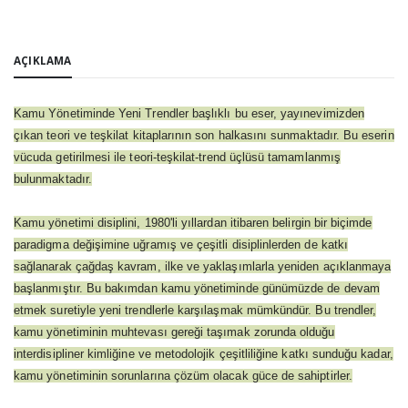
AÇIKLAMA
Kamu Yönetiminde Yeni Trendler başlıklı bu eser, yayınevimizden
çıkan teori ve teşkilat kitaplarının son halkasını sunmaktadır. Bu eserin
vücuda getirilmesi ile teori-teşkilat-trend üçlüsü tamamlanmış
bulunmaktadır.
Kamu yönetimi disiplini, 1980'li yıllardan itibaren belirgin bir biçimde
paradigma değişimine uğramış ve çeşitli disiplinlerden de katkı
sağlanarak çağdaş kavram, ilke ve yaklaşımlarla yeniden açıklanmaya
başlanmıştır. Bu bakımdan kamu yönetiminde günümüzde de devam
etmek suretiyle yeni trendlerle karşılaşmak mümkündür. Bu trendler,
kamu yönetiminin muhtevası gereği taşımak zorunda olduğu
interdisipliner kimliğine ve metodolojik çeşitliliğine katkı sunduğu kadar,
kamu yönetiminin sorunlarına çözüm olacak güce de sahiptirler.