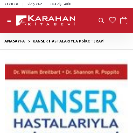
|
|
KAYIT OL
GİRİŞ YAP
SİPARİŞ TAKİP
ANASAYFA
KANSER HASTALARIYLA PSİKOTERAPİ