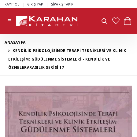
|
|
KAYIT OL
GİRİŞ YAP
SİPARİŞ TAKİP
ANASAYFA
KENDİLİK PSİKOLOJİSİNDE TERAPİ TEKNİKLERİ VE KLİNİK
ETKİLEŞİM: GÜDÜLENME SİSTEMLERİ - KENDİLİK VE
ÖZNELERARASILIK SERİSİ 17