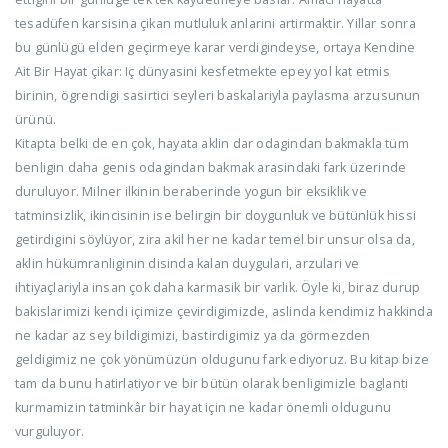
tesadüfen karsisina çikan mutluluk anlarini artirmaktir. Yillar sonra
bu günlügü elden geçirmeye karar verdigindeyse, ortaya Kendine
Ait Bir Hayat çikar: Iç dünyasini kesfetmekte epey yol kat etmis
birinin, ögrendigi sasirtici seyleri baskalariyla paylasma arzusunun
ürünü.
Kitapta belki de en çok, hayata aklin dar odagindan bakmakla tüm
benligin daha genis odagindan bakmak arasindaki fark üzerinde
duruluyor. Milner ilkinin beraberinde yogun bir eksiklik ve
tatminsizlik, ikincisinin ise belirgin bir doygunluk ve bütünlük hissi
getirdigini söylüyor, zira akil her ne kadar temel bir unsur olsa da,
aklin hükümranliginin disinda kalan duygulari, arzulari ve
ihtiyaçlariyla insan çok daha karmasik bir varlik. Öyle ki, biraz durup
bakislarimizi kendi içimize çevirdigimizde, aslinda kendimiz hakkinda
ne kadar az sey bildigimizi, bastirdigimiz ya da görmezden
geldigimiz ne çok yönümüzün oldugunu fark ediyoruz. Bu kitap bize
tam da bunu hatirlatiyor ve bir bütün olarak benligimizle baglanti
kurmamizin tatminkâr bir hayat için ne kadar önemli oldugunu
vurguluyor.