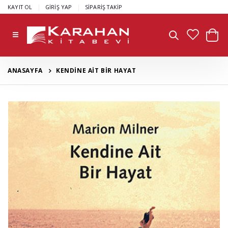
|
|
KAYIT OL
GİRİŞ YAP
SİPARİŞ TAKİP
ANASAYFA
KENDİNE AİT BİR HAYAT