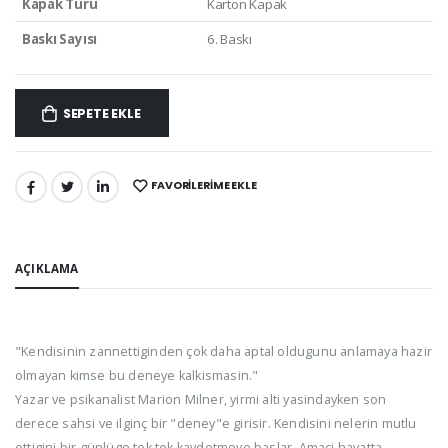
Kapak Türü
Karton Kapak
Baskı Sayısı
6. Baskı
SEPETE EKLE
FAVORILERIME EKLE
PAYLAŞ:
AÇIKLAMA
"Kendisinin zannettiginden çok daha aptal oldugunu anlamaya hazir
olmayan kimse bu deneye kalkismasin."
Yazar ve psikanalist Marion Milner, yirmi alti yasindayken son
derece sahsi ve ilginç bir "deney"e girisir. Kendisini nelerin mutlu
ettigini bir günlüge tek tek kaydetmeye baslar. Amaci hayatta