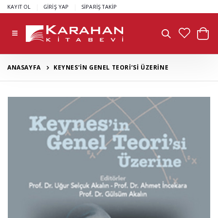
|
|
KAYIT OL
GİRİŞ YAP
SİPARİŞ TAKİP
ANASAYFA
KEYNES’İN GENEL TEORİ’Sİ ÜZERİNE